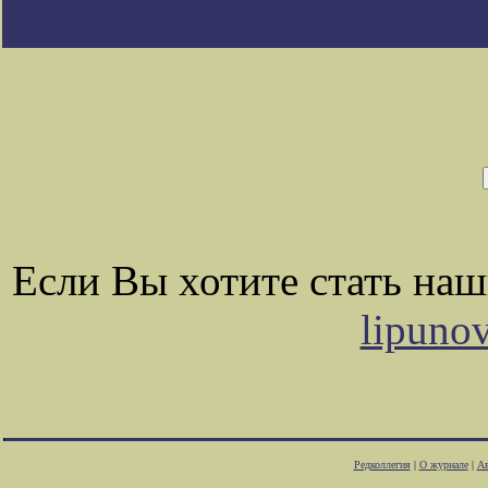
Если Вы хотите стать на
lipuno
Редколлегия
|
О журнале
|
Ав