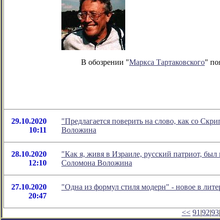
В обозрении "
Маркса Тартаковского
" по
29.10.2020
"Предлагается поверить на слово, как со Скр
10:11
Воложина
28.10.2020
"Как я, живя в Израиле, русский патриот, был
12:10
Соломона Воложина
27.10.2020
"Одна из формул стиля модерн" - новое в ли
20:47
<<
91
|
92
|
93