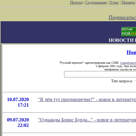
Портал
|
Содержание
|
О нас
|
Пишите
Подписатьс
НОВОСТИ 
Нов
"Русский переплет" зарегистрирован как СМИ.
Свидетельст
5 февраля 2001 года. При пол
материалов ссылка на ww
Тип запроса:
10.07.2020
"В чём тут противоречие?" - новое в литера
17:21
09.07.2020
"Однажды Борис Бурда..." - новое в литерат
22:02