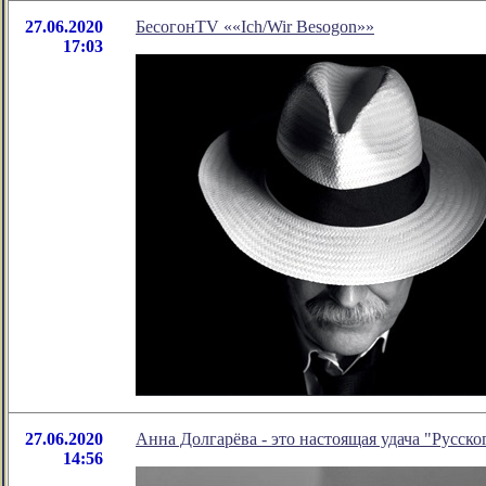
27.06.2020
БесогонTV ««Ich/Wir Besogon»»
17:03
27.06.2020
Анна Долгарёва - это настоящая удача "Русско
14:56