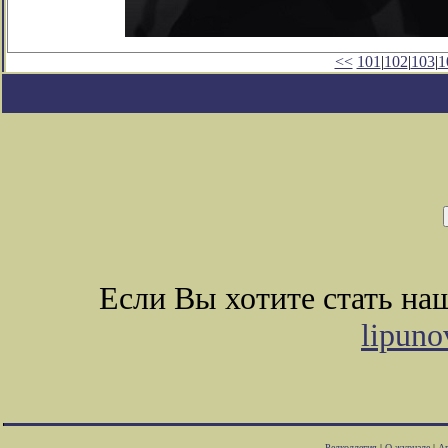
<<
101
|
102
|
103
|
1
Если Вы хотите стать н
lipuno
Редколлегия
|
О журнале
|
Ав