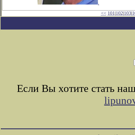
.
<<
101
|
102
|
103
|
1
Если Вы хотите стать на
lipuno