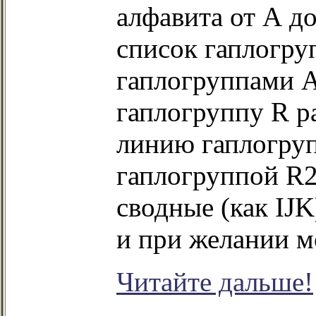
алфавита от А д
список гаплогру
гаплогруппами А0
гаплогруппу R р
линию гаплогруп
гаплогруппой R2
сводные (как IJK
и при желании м
Читайте дальше!