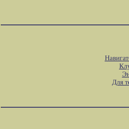
Навигат
Клу
Эн
Для т