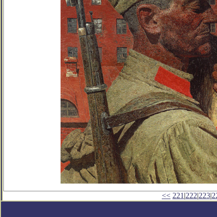
<<
221
|
222
|
223
|
2