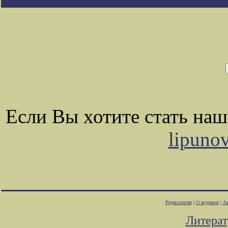
Если Вы хотите стать на
lipuno
Редколлегия
|
О журнале
|
Ав
Литера