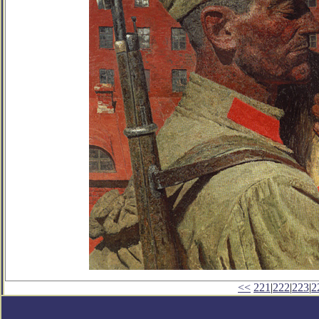
<<
221
|
222
|
223
|
2