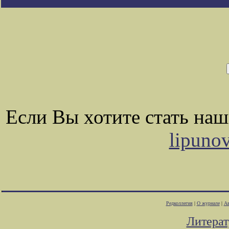
Если Вы хотите стать на
lipuno
Редколлегия
|
О журнале
|
Ав
Литера