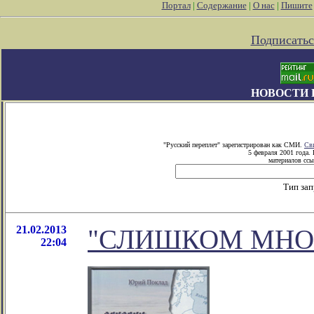
Портал
|
Содержание
|
О нас
|
Пишите
Подписатьс
НОВОСТИ 
"Русский переплет" зарегистрирован как СМИ.
Св
5 февраля 2001 года.
материалов ссы
Тип за
21.02.2013
"СЛИШКОМ МНО
22:04