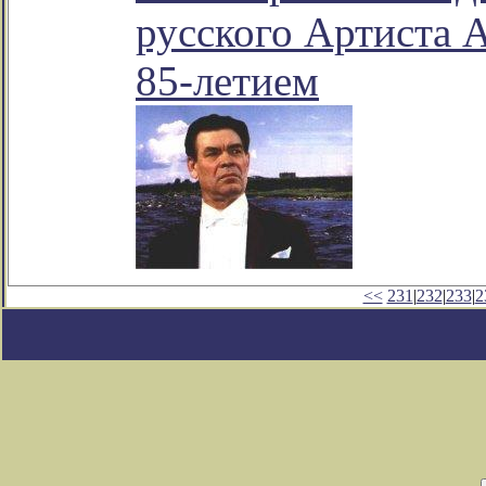
русского Артиста А
85-летием
<<
231
|
232
|
233
|
2