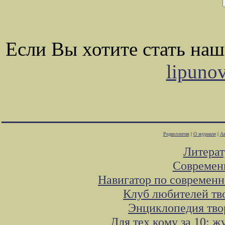
Если Вы хотите стать на
lipuno
Редколлегия
|
О журнале
|
Ав
Литера
Современ
Навигатор по современн
Клуб любителей тв
Энциклопедия тво
Для тех кому за 10: 