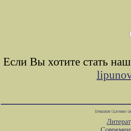
Если Вы хотите стать на
lipuno
Редколлегия
|
О журнале
|
Ав
Литера
Современ