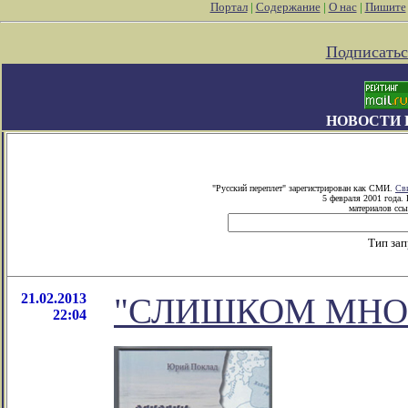
Портал
|
Содержание
|
О нас
|
Пишите
Подписатьс
НОВОСТИ 
"Русский переплет" зарегистрирован как СМИ.
Св
5 февраля 2001 года.
материалов ссы
Тип за
21.02.2013
"СЛИШКОМ МНО
22:04