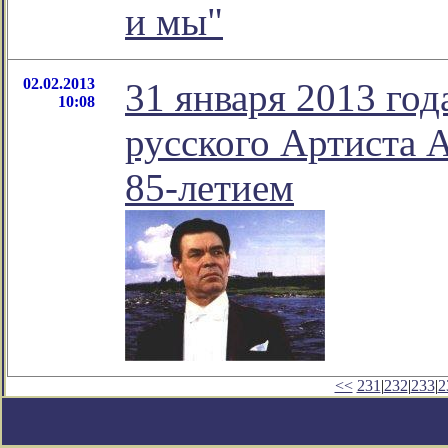
и мы"
02.02.2013
31 января 2013 го
10:08
русского Артиста А
85-летием
<<
231
|
232
|
233
|
2