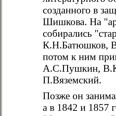
созданного в за
Шишкова. На "ар
собирались "ста
К.Н.Батюшков, В
потом к ним пр
А.С.Пушкин, В.К
П.Вяземский.
Позже он занима
а в 1842 и 1857 