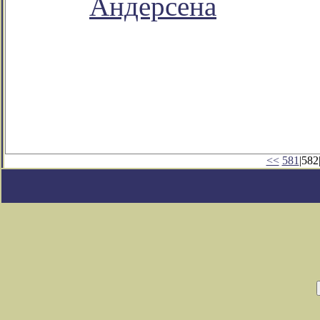
Андерсена
<<
581
|582