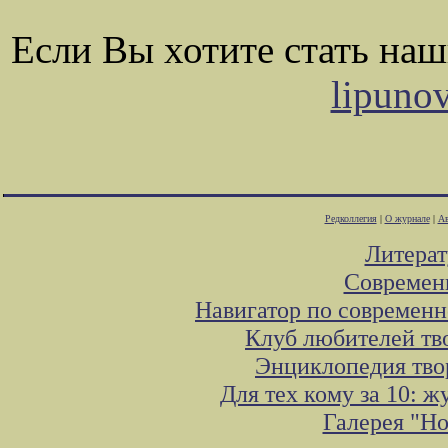
Если Вы хотите стать на
lipuno
Редколлегия
|
О журнале
|
Ав
Литера
Современ
Навигатор по современн
Клуб любителей тв
Энциклопедия тво
Для тех кому за 10: 
Галерея "Н