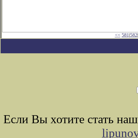
<<
581
|
582
Если Вы хотите стать на
lipuno