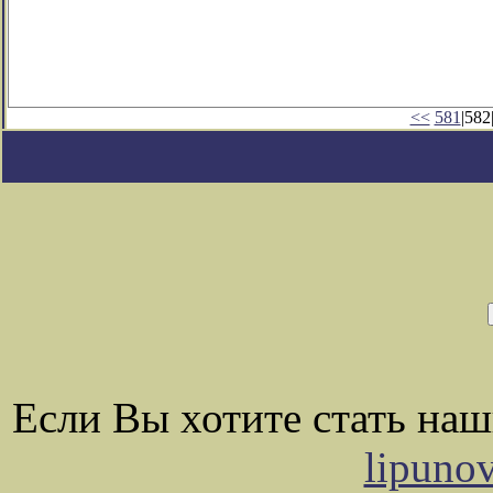
<<
581
|582
Если Вы хотите стать на
lipuno