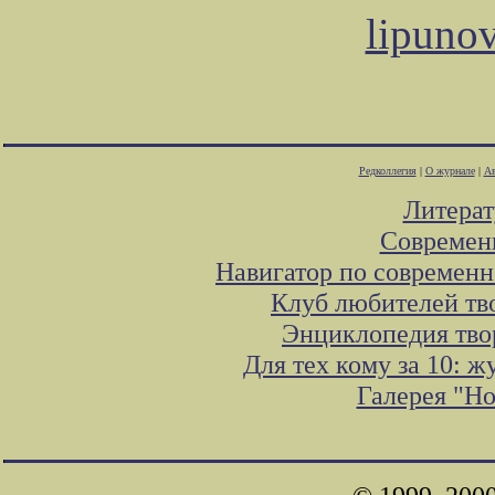
lipuno
Редколлегия
|
О журнале
|
Ав
Литера
Современ
Навигатор по современн
Клуб любителей тв
Энциклопедия тво
Для тех кому за 10: 
Галерея "Н