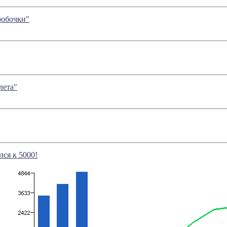
робочки"
лета"
лся к 5000!