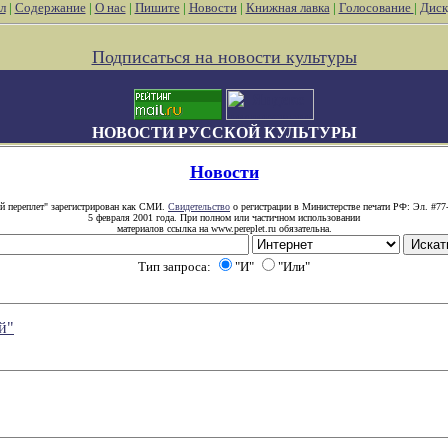
л
|
Содержание
|
О нас
|
Пишите
|
Новости
|
Книжная лавка
|
Голосование
|
Диск
Подписаться на новости культуры
НОВОСТИ РУССКОЙ КУЛЬТУРЫ
Новости
й переплет" зарегистрирован как СМИ.
Свидетельство
о регистрации в Министерстве печати РФ: Эл. #77
5 февраля 2001 года. При полном или частичном использовании
материалов ссылка на www.pereplet.ru обязательна.
Тип запроса:
"И"
"Или"
й"