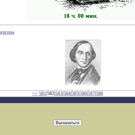
дерсена
<<
581
|582|
583
|
584
|
585
|
586
|
587
|
588