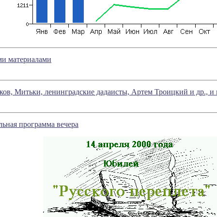
ми материалами
ов, Митьки, ленинградские дадаисты, Артем Троицкий и др., и 
льная программа вечера