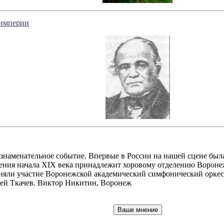
 империи
наменательное событие. Впервые в России на нашей сцене был
ения начала XIX века принадлежит хоровому отделению Воронеж
яли участие Воронежской академический симфонический оркестр
сей Ткачев. Виктор Никитин, Воронеж