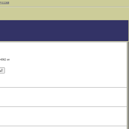
уссия
-4362 от