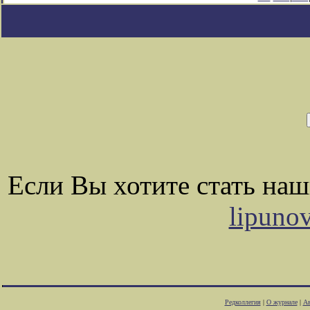
Если Вы хотите стать на
lipuno
Редколлегия
|
О журнале
|
Ав