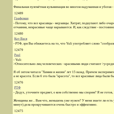
Финальная пулемётная кульминация во многом надуманная и убогая -
12489
Графоман
- Потому, что все красавцы - мерзавцы. Хитрят, подкупают либо оч
отчаяния, некрасивые чаще нарываются. И, как следствие - постоянн
12480
Кот Вася
- РТФ, зря Вы обижаетесь на то, что Yuli употребляет слово "сообраз
12479
Paul
- Yuli:
>Относительно лиц человеческих - красивыми люди считают >усред
Я об энтом читал в "Химии и жизни" лет 15 назад. Причем экспериме
а не красота. Если б это была "красота", то все красивые лица были 
12476
РТФ
- Дедух, уточните предмет, о ком собственно мы спорим? Я не готов
Женщины же... Вам что, женьшень уже нужен? У меня знаете ли есть у
минут) дела прокручиваются очень быстро и эффективно.
12475