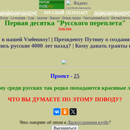
Портал
|
Содержание
|
О нас
|
Авторам
|
Новости
|
Первая десятка
|
Дискуссионный клуб
|
Научный фору
Первая десятка "Русского переплета"
Темы дня:
 в нашей Vselennoy!
|
Президенту Путину о создани
сь русские 4000 лет назад? |
Кому давать гранты 
Проект -
25
му среди русских так редко попадаются красивые 
ЧТО ВЫ ДУМАЕТЕ ПО ЭТОМУ ПОВОДУ?
Что говорят об этом в
Дискуссионном клубе
?