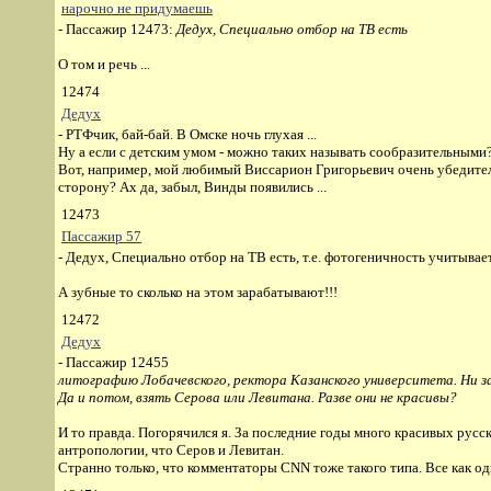
нарочно не придумаешь
- Пассажир 12473:
Дедух, Специально отбор на ТВ есть
О том и речь ...
12474
Дедух
- РТФчик, бай-бай. В Омске ночь глухая ...
Ну а если с детским умом - можно таких называть сообразительными
Вот, например, мой любимый Виссарион Григорьевич очень убедитель
сторону? Ах да, забыл, Винды появились ...
12473
Пассажир 57
- Дедух, Специально отбор на ТВ есть, т.е. фотогеничность учитывае
А зубные то сколько на этом зарабатывают!!!
12472
Дедух
- Пассажир 12455
литографию Лобачевского, ректора Казанского университета. Ни з
Да и потом, взять Серова или Левитана. Разве они не красивы?
И то правда. Погорячился я. За последние годы много красивых русск
антропологии, что Серов и Левитан.
Странно только, что комментаторы CNN тоже такого типа. Все как оди