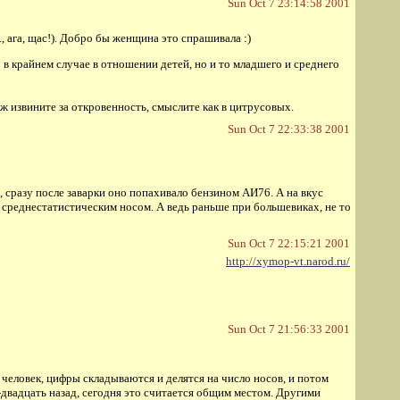
Sun Oct 7 23:14:58 2001
., ага, щас!). Добро бы женщина это спрашивала :)
 в крайнем случае в отношении детей, но и то младшего и среднего
уж извините за откровенность, смыслите как в цитрусовых.
Sun Oct 7 22:33:38 2001
, сразу после заварки оно попахивало бензином AИ76. А на вкус
 среднестатистическим носом. А ведь раньше при большевиках, не то
Sun Oct 7 22:15:21 2001
http://xymop-vt.narod.ru/
Sun Oct 7 21:56:33 2001
человек, цифры складываются и делятся на число носов, и потом
двадцать назад, сегодня это считается общим местом. Другими