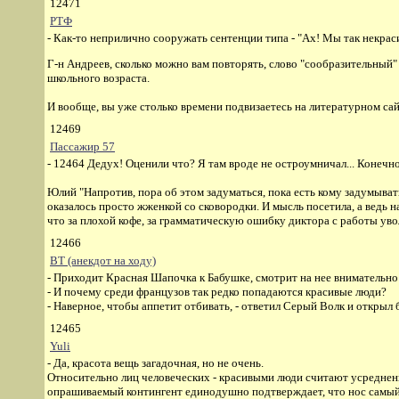
12471
РТФ
- Как-то неприлично сооружать сентенции типа - "Ах! Мы так некрасивы
Г-н Андреев, сколько можно вам повторять, слово "сообразительный"
школьного возраста.
И вообще, вы уже столько времени подвизаетесь на литературном сайт
12469
Пассажир 57
- 12464 Дедух! Оценили что? Я там вроде не остроумничал... Конечно
Юлий "Напротив, пора об этом задуматься, пока есть кому задумывать
оказалось просто жженкой со сковородки. И мысль посетила, а ведь 
что за плохой кофе, за грамматическую ошибку диктора с работы уво
12466
ВТ (анекдот на ходу)
- Приходит Красная Шапочка к Бабушке, смотрит на нее внимательно
- И почему среди французов так редко попадаются красивые люди?
- Наверное, чтобы аппетит отбивать, - ответил Серый Волк и открыл
12465
Yuli
- Да, красота вещь загадочная, но не очень.
Относительно лиц человеческих - красивыми люди считают усредненн
опрашиваемый контингент единодушно подтверждает, что нос самый к