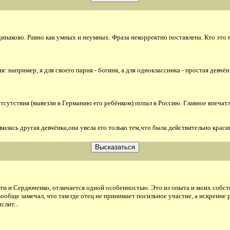
наково. Равно как умных и неумных. Фраза некорректно поставлена. Кто это на
: например, я для своего парня - богиня, а для одноклассника - простая девчён
тсутствия (вывезли в Германию его ребёнком) попал в Россию. Главное впечатл
илась другая девчёнка,она увела его только тем,что была действительно красив
верти и Сердюченко, отличается одной особенностью. Это из опыта и моих соб
 вообще замечал, что там где отец не принимает посильное участие, а искренне
слит...