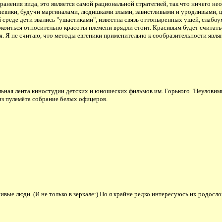
ранения вида, это является самой рациональной стратегией, так что ничего не
евики, будучи маргиналами, людишками злыми, завистливыми и уродливыми, ц
 среде дети звались "ушастиками", известна связь оттопыренных ушей, слабоум
коиться относительно красоты племени врядли стоит. Красивым будет считатьс
я. Я не считаю, что методы евгеники применительно к сообразительности явля
ьная лента киностудии детских и юношеских фильмов им. Горького "Неуловимы
 из пулемёта собрание белых офицеров.
ивые люди. (И не только в зеркале:) Но я крайне редко интересуюсь их родосл