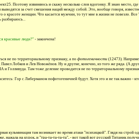
роект25. Поэтому извиняюсь и скажу несколько слов вдогонку. Я знаю место, гд
ам выводятся за счет смешения наций между собой. Это, вообще говоря, извест
о красоте женщин. Что касается мужчин, то тут мне в жизни не повезло. Все "
 разбираюсь...
ся красивые люди?"
- закончена!
ься не по территориальному признаку, а по
фотогеничности
(12473). Например
вел Лобков и Лев Новожёнов. Ну и другие, конечно, из того же ряда. (А друг
А и Голливуда. Там тоже деление проводится не по территориальному признак
ситесь: Гор с Либерманом пофотогеничней будут. Хотя это и не так важно - к
рвая кульминация там возникает во время атаки "психицкой". Глядя на строй о
, нажала на курок, и "тра-та-та-та-та", - вот такой вот русский Титаник получ