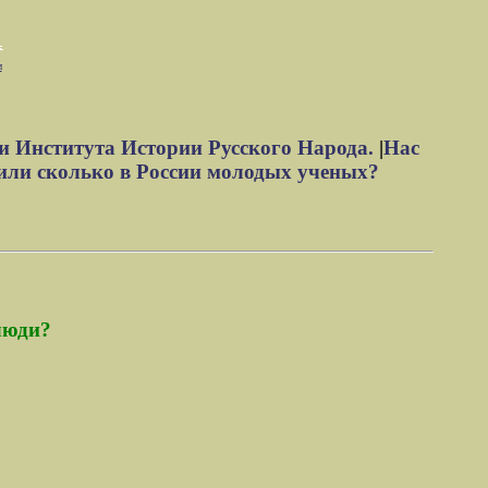
м
и Института Истории Русского Народа.
|
Нас
или сколько в России молодых ученых?
люди?