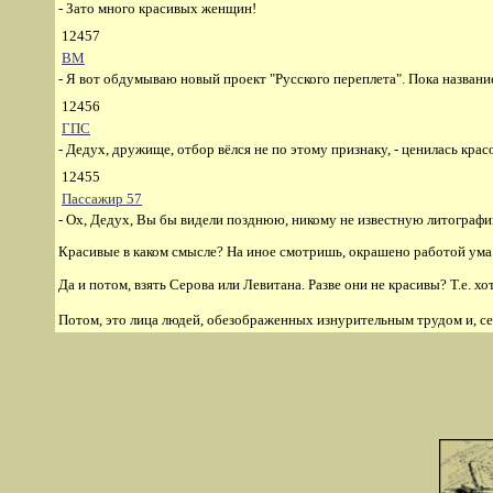
- Зато много красивых женщин!
12457
ВМ
- Я вот обдумываю новый проект "Русского переплета". Пока названи
12456
ГПС
- Дедух, дружище, отбор вёлся не по этому признаку, - ценилась кра
12455
Пассажир 57
- Ох, Дедух, Вы бы видели позднюю, никому не известную литографи
Красивые в каком смысле? На иное смотришь, окрашено работой ума на
Да и потом, взять Серова или Левитана. Разве они не красивы? Т.е. хот
Потом, это лица людей, обезображенных изнурительным трудом и, сег