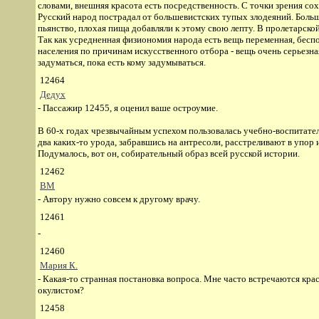
словами, внешняя красота есть посредственность. С точки зрения сох
Русский народ пострадал от большевистских тупых злодеяний. Больш
пьянство, плохая пища добавляли к этому свою лепту. В пролетарской
Так как усредненная физиономия народа есть вещь переменная, беспо
населения по причинам искусственного отбора - вещь очень серьезна
задуматься, пока есть кому задумываться.
12464
Дедух
- Пассажир 12455, я оценил ваше остроумие.
В 60-х годах чрезвычайным успехом пользовалась учебно-воспитател
два каких-то урода, забравшись на антресоли, расстреливают в упор
Подумалось, вот он, собирательный образ всей русской истории.
12462
ВМ
- Автору нужно совсем к другому врачу.
12461
-
12460
Мария К.
- Какая-то странная постановка вопроса. Мне часто встречаются крас
окулистом?
12458