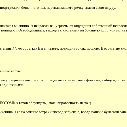
 подстрелили бешенного пса, переплывавшего речку спасая свою шкуру.
аровывают милицию. А некрасивые - угрюмы от ощущения собственной некраси
о попадают. Освободившись, выходят с кистенями на большую дорогу, и мстят
ительный", которое, как Вы считаете, подходит только кошкам. Вас он этим сло
ненные черты.
нты усреднения внешности проводились с немецкими фейсами, в общем, более ур
бы одинаковыми.
, ПОТОМКА готов обсуждать,- моя направленость не та :)
ченица, я ее на важные встречи вперед запускаю, вроде папки с бумагами зане