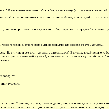
.." И так глазом незаметно вбок, вбок, на зеркальце (кто на свете всех милей..
 употребляется исключительно в отношении собачек, кошечек, обезьян и только
е, локтями пробились к посту местного "арбитра элегантариума", а в словах, 
, люди голодные, отчегож им быть красивыми. Им некогда об этом думать...
ся." Вот читаю я все это, и думаю, а зачем мысли? Вот сижу я сейчас пью кофе
нашелся предприимчивый и умный, которому на таком кофе надо заработать. Со
льняли.
 и говорит:
 банку тушенки.
ые черты. Упрощая, берется, скажем, длина, ширина и толщина носа у тысячи 
расивый. Такие опыты с однозначным результатом ставились лет пятнадцать-