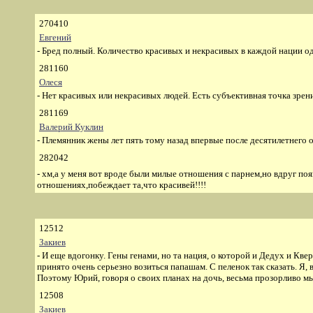
270410
Евгений
- Бред полный. Количество красивых и некрасивых в каждой нации оди
281160
Олеся
- Нет красивых или некрасивых людей. Есть субъективная точка зрения
281169
Валерий Куклин
- Племянник жены лет пять тому назад впервые после десятилетнего о
282042
- хм,а у меня вот вроде были милые отношения с парнем,но вдруг появ
отношениях,побеждает та,что красивей!!!!
12512
Закиев
- И еще вдогонку. Гены генами, но та нация, о которой и Дедух и К
принято очень серьезно возиться папашам. С пеленок так сказать. Я,
Поэтому Юрий, говоря о своих планах на дочь, весьма прозорливо мы
12508
Закиев