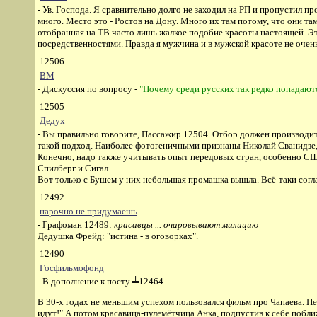
- Ув. Господа. Я сравнительно долго не заходил на РП и пропустил п
много. Место это - Ростов на Дону. Много их там потому, что они т
отобранная на ТВ часто лишь жалкое подобие красоты настоящей. Это 
посредственностями. Правда я мужчина и в мужской красоте не очень
12506
ВМ
- Дискуссия по вопросу -
"Почему среди русских так редко попадают
12505
Дедух
- Вы правильно говорите, Пассажир 12504. Отбор должен производит
такой подход. Наиболее фотогеничными признаны Николай Сванидзе, Па
Конечно, надо также учитывать опыт передовых стран, особенно СШ
Спилберг и Сигал.
Вот только с Бушем у них небольшая промашка вышла. Всё-таки согла
12492
нарочно не придумаешь
- Графоман 12489:
красавцы ... очаровывают милицию
Дедушка Фрейд: "истина - в оговорках".
12490
Госфильмофонд
- В дополнение к посту ╧12464
В 30-х годах не меньшим успехом пользовался фильм про Чапаева. Пе
идут!" А потом красавица-пулемётчица Анка, подпустив к себе поближе