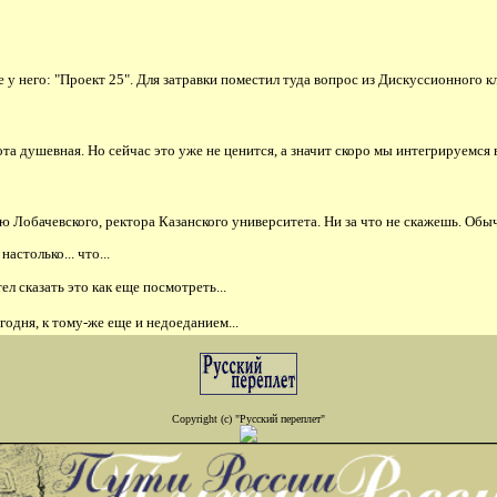
е у него: "Проект 25". Для затравки поместил туда вопрос из Дискуссионного 
сота душевная. Но сейчас это уже не ценится, а значит скоро мы интегрируемс
ю Лобачевского, ректора Казанского университета. Ни за что не скажешь. Обы
столько... что...
ел сказать это как еще посмотреть...
одня, к тому-же еще и недоеданием...
Copyright (c) "Русский переплет"