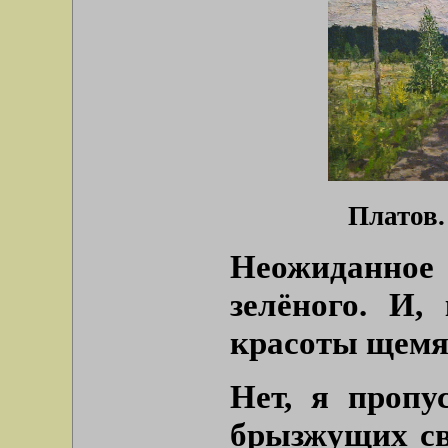
Платов.
Неожиданное
зелёного. И,
красоты щемя
Нет, я пропу
брызжущих св