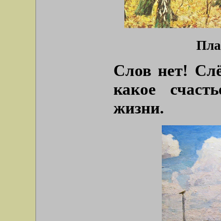
Плас
Слов нет! Слё
какое счаст
жизни.