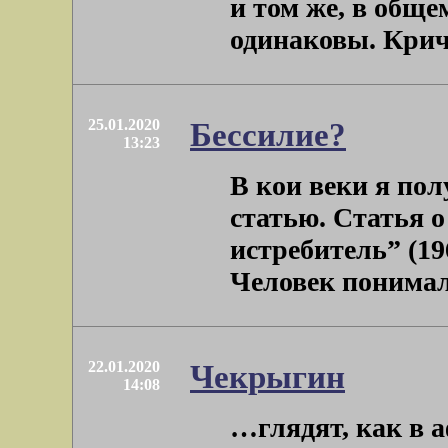
и том же, в общ
одинаковы. Крича
25.01.2020
Бессилие?
13:23
В кои веки я по
статью. Статья 
истребитель” (19
Человек понимал 
22.01.2020
Чекрыгин
14:08
…глядят, как в 