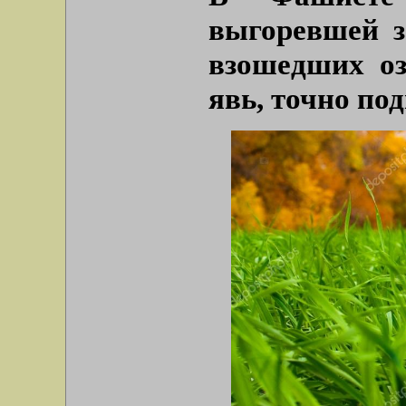
выгоревшей з
взошедших оз
явь, точно по