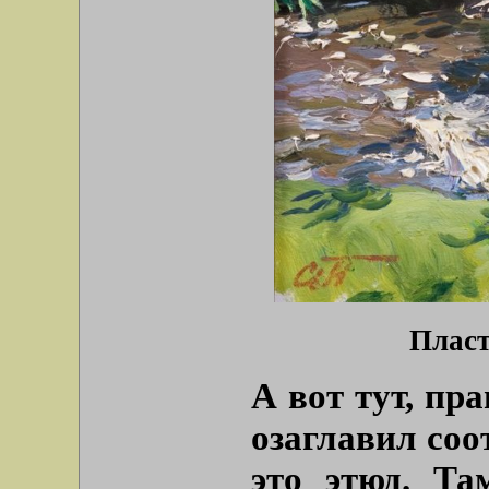
Пласт
А вот тут, пр
озаглавил соо
это этюд. Та