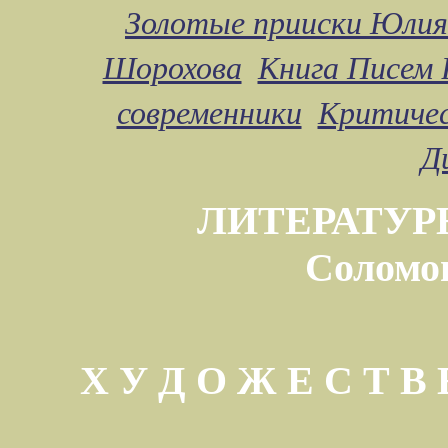
Золотые прииски Юлия
Шорохова
Книга Писем 
современники
Критичес
Д
ЛИТЕРАТУР
Соломо
Х У Д О Ж Е С Т 