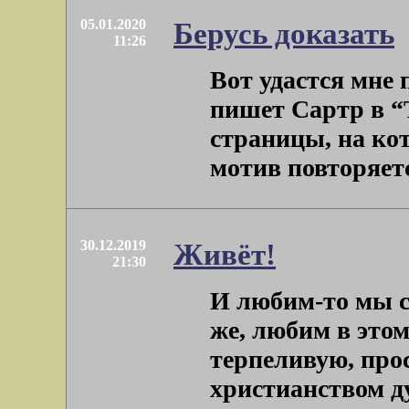
05.01.2020
Берусь доказать
11:26
Вот удастся мне п
пишет Сартр в “
страницы, на кот
мотив повторяется 
30.12.2019
Живёт!
21:30
И любим-то мы с
же, любим в это
терпеливую, пр
христианством душ