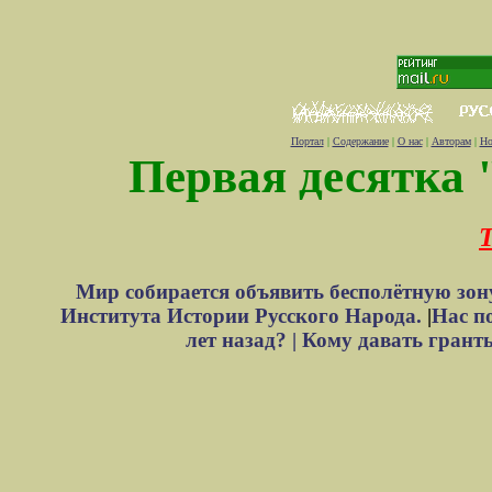
Портал
|
Содержание
|
О нас
|
Авторам
|
Но
Первая десятка 
Т
Мир собирается объявить бесполётную зон
Института Истории Русского Народа.
|
Нас п
лет назад? |
Кому давать грант