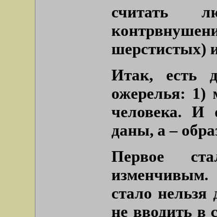
считать л
контрвнуш
шерстистых) и
Итак, есть 
ожерелья: 1) 
человека. И 
даны, а – обра
Первое ста
изменчивым.
стало нельзя 
не вводить в 