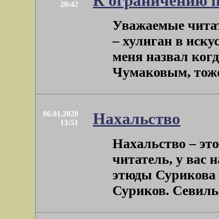
К ограничению п
20:42
Уважаемые читат
– хулиган в иску
меня назвал когд
Чумаковым, тоже, 
06.01.2020
Нахальство
13:51
Нахальство – это 
читатель, у вас 
этюды Сурикова 
Суриков. Севилья 