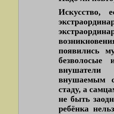
Искусство, 
экстраордин
экстраор
возникновения
появились м
безволосые 
внушатели
внушаемым с
стаду, а самца
не быть заодн
ребёнка нельз