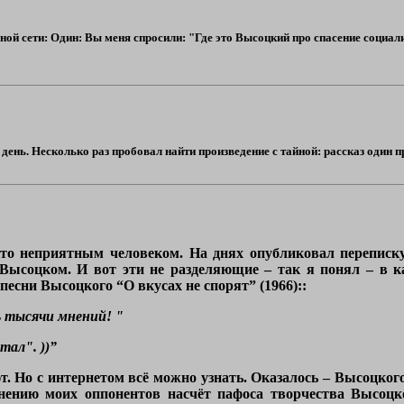
ной сети: Один: Вы меня спросили: "Где это Высоцкий про спасение социали
ень. Несколько раз пробовал найти произведение с тайной: рассказ один про
то неприятным человеком. На днях опубликовал переписку
о Высоцком. И вот эти не разделяющие – так я понял – в 
 песни Высоцкого “О вкусах не спорят” (1966)::
ть тысячи мнений! "
тал". ))”
т. Но с интернетом всё можно узнать. Оказалось – Высоцкого.
нению моих оппонентов насчёт пафоса творчества Высоцко