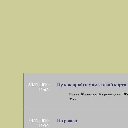
30.11.2019
Ну как пройти мимо такой карти
12:08
Никак. Маторин. Жаркий день. 1955
не . . .
28.11.2019
На рожон
12:39