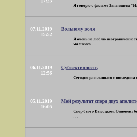
17:23
Я говорю о фильме Звягинцева “Изг
07.11.2019
Вольному воля
15:52
Я очень не люблю неограниченност
мальчика . . .
06.11.2019
Субъективность
12:56
Сегодня раскланялся с последним оп
05.11.2019
Мой результат спора двух аполи
16:05
Спор был о Высоцком. Оппонент бы
. . .