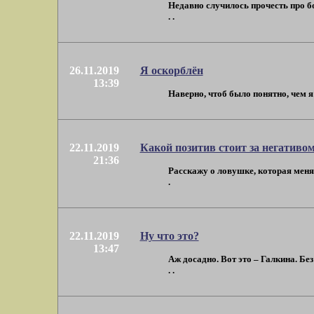
Недавно случилось прочесть про б
. .
26.11.2019
Я оскорблён
13:39
Наверно, чтоб было понятно, чем я 
22.11.2019
Какой позитив стоит за негативо
21:36
Расскажу о ловушке, которая меня п
.
22.11.2019
Ну что это?
13:47
Аж досадно. Вот это – Галкина. Бе
. .