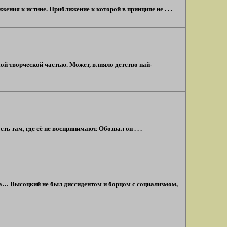
ения к истине. Приближение к которой в принципе не . . .
ой творческой частью. Может, влияло детство пай-
 там, где её не воспринимают. Обозвал он . . .
ма… Высоцкий не был диссидентом и борцом с социализмом,