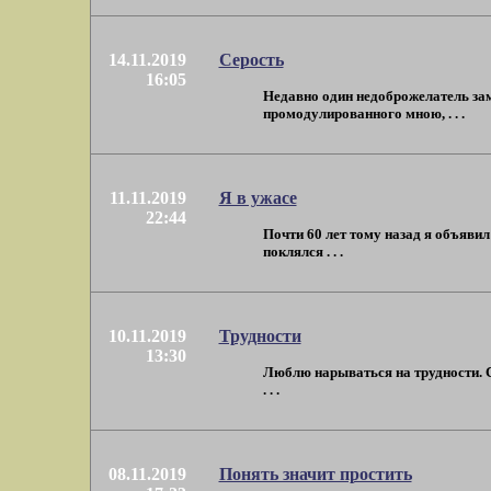
14.11.2019
Серость
16:05
Недавно один недоброжелатель зам
промодулированного мною, . . .
11.11.2019
Я в ужасе
22:44
Почти 60 лет тому назад я объяви
поклялся . . .
10.11.2019
Трудности
13:30
Люблю нарываться на трудности. Се
. . .
08.11.2019
Понять значит простить