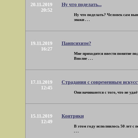
20.11.2019
Ну что поделать...
20:52
Ну что поделать? Человек сам вы
знаки . . .
19.11.2019
Панпсихизм?
16:27
Мне приходится ввести понятие под
Вполне . . .
17.11.2019
Страдания с современным искус
12:45
Они начинаются с того, что не удаё
15.11.2019
Контрики
12:49
В этом году исполнилось 50 лет с
. . .