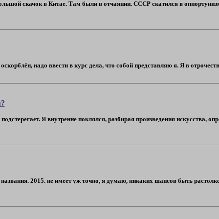
ольшой скачок в Китае. Там были в отчаянии. СССР скатился в оппортунизм
оскорблён, надо ввести в курс дела, что собой представляю я. Я в отрочест
м?
одстерегает. Я внутренне поклялся, разбирая произведения искусства, опред
з названия. 2015. не имеет уж точно, я думаю, никаких шансов быть растолк