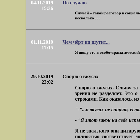
04.11.2019
По случаю
15:36
Случай – такой разговор в социаль
несколько . . .
01.11.2019
Чем чёрт ни шутит...
17:15
Я пишу это в особо-драматический д
29.10.2019
Спорю о вкусах
23:02
Спорю о вкусах. Слыву за 
зрения не разделяет. Это 
строками. Как оказалось, из
"-"...о вкусах не спорят, ес
- "Я этот закон на себе испы
Я не знал, кого они цитирую
полностью соответствует м