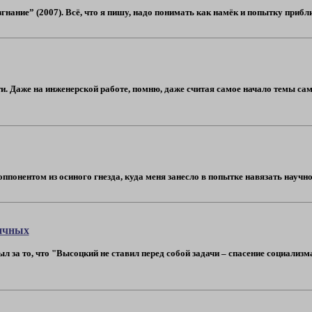
нание” (2007). Всё, что я пишу, надо понимать как намёк и попытку приближ
и. Даже на инженерской работе, помню, даже считая самое начало темы сам
понентом из осиного гнезда, куда меня занесло в попытке навязать научность
тичных
л за то, что "Высоцкий не ставил перед собой задачи – спасение социализ