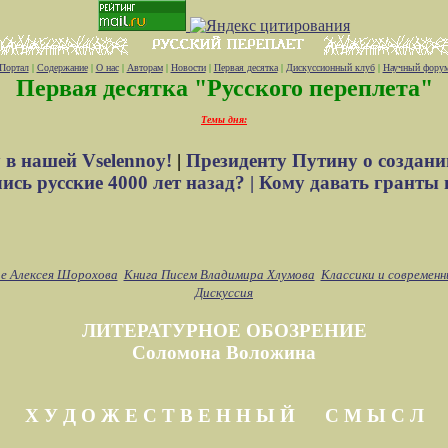
Портал
|
Содержание
|
О нас
|
Авторам
|
Новости
|
Первая десятка
|
Дискуссионный клуб
|
Научный фору
Первая десятка "Русского переплета"
Темы дня:
 в нашей Vselennoy!
|
Президенту Путину о создани
сь русские 4000 лет назад? |
Кому давать гранты 
е Алексея Шорохова
Книга Писем Владимира Хлумова
Классики и современн
Дискуссия
ЛИТЕРАТУРНОЕ ОБОЗРЕНИЕ
Соломона Воложина
Х У Д О Ж Е С Т В Е Н Н Ы Й С М Ы С Л