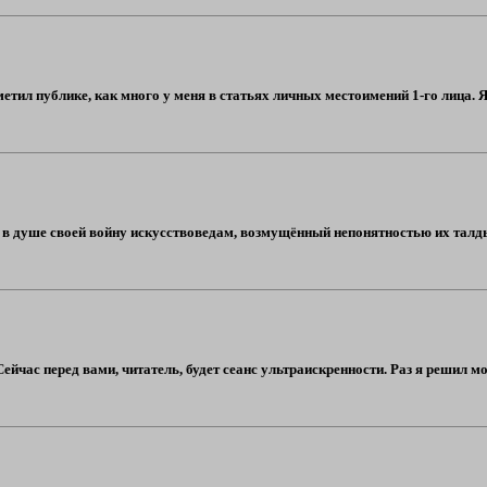
етил публике, как много у меня в статьях личных местоимений 1-го лица.
л в душе своей войну искусствоведам, возмущённый непонятностью их талд
йчас перед вами, читатель, будет сеанс ультраискренности. Раз я решил мо