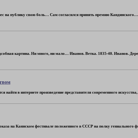
нес на публику свою боль… Сам согласился принять премию Кандинского…
собная картина. Ни много, ни мало… Иванов. Ветка. 1835-40. Иванов. Дере
ством
тся найти в интернете произведение представителя современного искусства, м
 показа на Каннском фестивале положенного в СССР на полку гениального ф