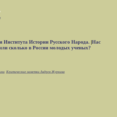
м
и Института Истории Русского Народа.
|
Нас
или сколько в России молодых ученых?
ики
Критические заметки Андрея Журкина