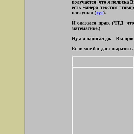
получается, что я полвека В
есть манера текстом “говор
послушал (
тут
).
И оказался прав. (ЧТД, что
математике.)
Ну а я написал до. – Вы про
Если мне бог даст выразить