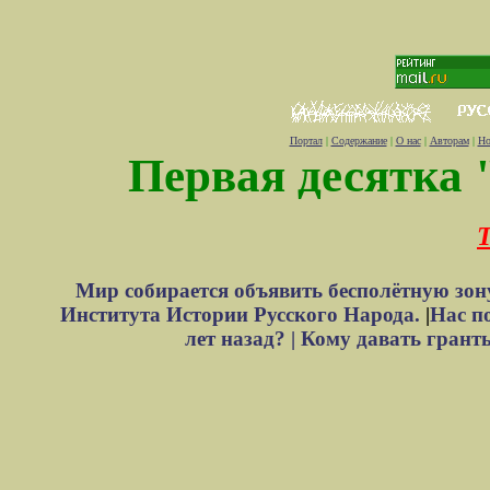
Портал
|
Содержание
|
О нас
|
Авторам
|
Но
Первая десятка 
Т
Мир собирается объявить бесполётную зон
Института Истории Русского Народа.
|
Нас п
лет назад? |
Кому давать грант