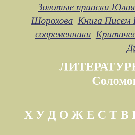
Золотые прииски Юлия
Шорохова
Книга Писем 
современники
Критичес
Д
ЛИТЕРАТУР
Соломо
Х У Д О Ж Е С Т 