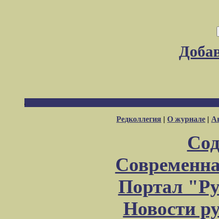
Доба
Редколлегия
|
О журнале
|
А
Сод
Современна
Портал "Ру
Новости р