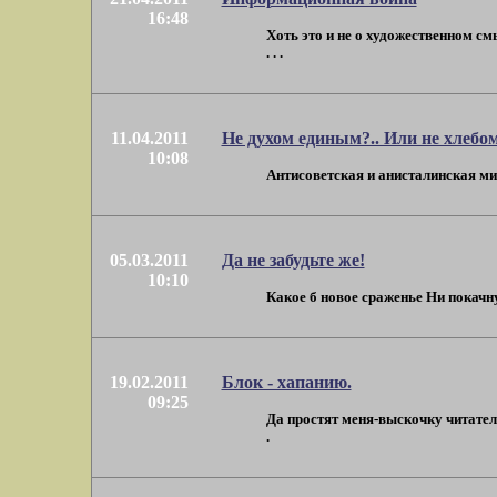
16:48
Хоть это и не о художественном см
. . .
11.04.2011
Не духом единым?.. Или не хлебом
10:08
Антисоветская и анисталинская миф
05.03.2011
Да не забудьте же!
10:10
Какое б новое сраженье Ни покачну
19.02.2011
Блок - хапанию.
09:25
Да простят меня-выскочку читатели
.