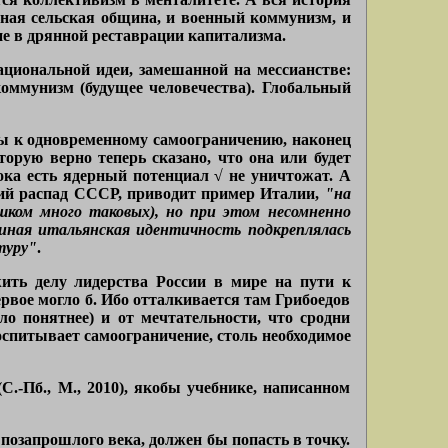
ьная сельская община, и военный коммунизм, и
ие в дрянной реставрации капитализма.
национальной идеи, замешанной на мессианстве:
коммунизм (будущее человечества). Глобальный
ны к одновременному самоограничению, наконец
торую верно теперь сказано, что она или будет
пока есть ядерный потенциал √ не уничтожат. А
вший распад СССР, приводит пример Италии,
"на
шком много таковых), но при этом несомненно
иная итальянская идентичность подкреплялась
туру"
.
ить делу лидерства России в мире на пути к
ервое могло б. Ибо отталкивается там Грибоедов
ло понятнее) и от мечтательности, что сродни
спитывает самоограничение, столь необходимое
.-Пб., М., 2010), якобы учебнике, написанном
позапрошлого века, должен бы попасть в точку.