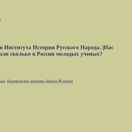
м
и Института Истории Русского Народа.
|
Нас
или сколько в России молодых ученых?
ики
Критические заметки Андрея Журкина