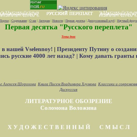
Портал
|
Содержание
|
О нас
|
Авторам
|
Новости
|
Первая десятка
|
Дискуссионный клуб
|
Научный фору
Первая десятка "Русского переплета"
Темы дня:
 в нашей Vselennoy!
|
Президенту Путину о создани
сь русские 4000 лет назад? |
Кому давать гранты 
е Алексея Шорохова
Книга Писем Владимира Хлумова
Классики и современн
Дискуссия
ЛИТЕРАТУРНОЕ ОБОЗРЕНИЕ
Соломона Воложина
Х У Д О Ж Е С Т В Е Н Н Ы Й С М Ы С Л