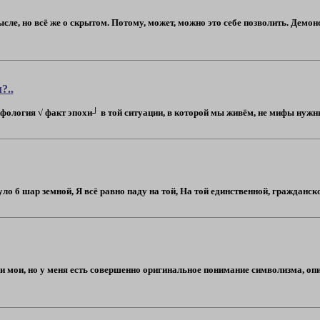
ысле, но всё же о скрытом. Потому, может, можно это себе позволить. Дем
?..
ология √ факт эпохи┘ в той ситуации, в которой мы живём, не мифы нужны. 
ло б шар земной, Я всё равно паду на той, На той единственной, гражданско
 мои, но у меня есть совершенно оригинальное понимание символизма, опи