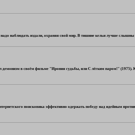
надо наблюдать издали, охраняя свой мир. В тишине кельи лучше слышны в
л демонизм в своём фильме "Ирония судьбы, или С лёгким паром!" (1975). К
тернетского поисковика эффективно одержать победу над идейным противни