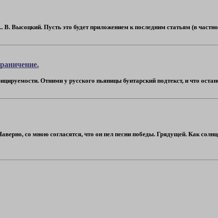
 В. Высоцкий. Пусть это будет приложением к последним статьям (в частности, т
раничение.
цируемости. Отними у русского пьяницы бунтарский подтекст, и что остане
ерно, со мною согласятся, что он пел песни победы. Грядущей. Как солнце 