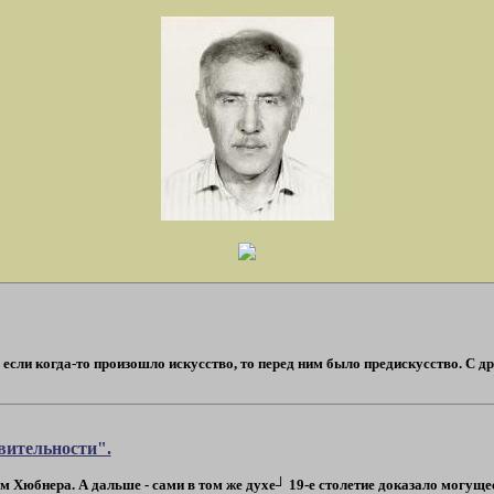
сли когда-то произошло искусство, то перед ним было предискусство. С друг
вительности".
 Хюбнера. А дальше - сами в том же духе┘ 19-е столетие доказало могущест