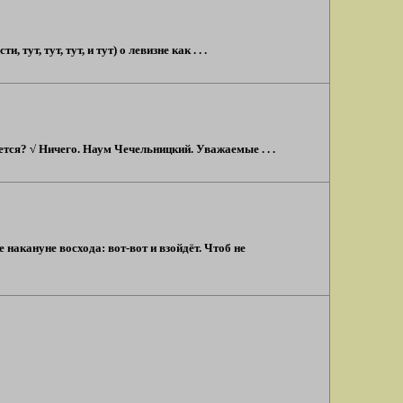
ут, тут, тут, и тут) о левизне как . . .
тся? √ Ничего. Наум Чечельницкий. Уважаемые . . .
накануне восхода: вот-вот и взойдёт. Чтоб не