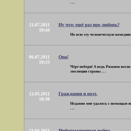
. . .
21.07.2011
Ну что: ещё раз про любовь?
10:44
Но всю эту человеческую комедию 
06.07.2011
Опа!
19:15
Чёрт побери! А ведь Рязанов воспе
эволюция страны . . .
12.05.2011
Гражданин и поэт.
18:38
Недавно мне удалось с помощью ин
. . .
21.04.2011
Информационная война