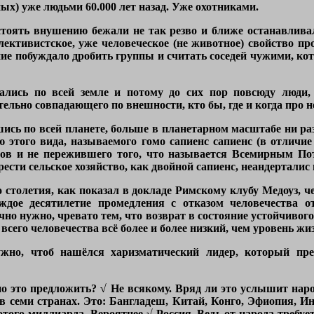
ых) уже людьми 60.000 лет назад. Уже охотниками.
тоять внушению бежали не так резво и ближе останавливал
лективистское, уже человеческое (не животное) свойство п
ие побуждало дробить группы и считать соседей чужими, кото
ались по всей земле и потому до сих пор повсюду люди, 
тельно совпадающего по внешности, кто бы, где и когда про 
ись по всей планете, больше в планетарном масштабе ни раз
этого вида, называемого гомо сапиенс сапиенс (в отличие
дов и не пережившего того, что называется Всемирным По
брести сельское хозяйство, как двойной сапиенс, неандерталис 
о столетия, как показал в докладе Римскому клубу Медоуз, ч
ждое десятилетие промедления с отказом человечества о
чно нужно, чревато тем, что возврат в состояние устойчиво
всего человечества всё более и более низкий, чем уровень жиз
ужно, чтоб нашёлся харизматический лидер, который пр
о это предложить? √ Не всякому. Вряд ли это услышит наро
 семи странах. Это: Бангладеш, Китай, Конго, Эфиопия, Ин
отого миллиарда. Вероятнее √ Россия. Ведь от народа требуе