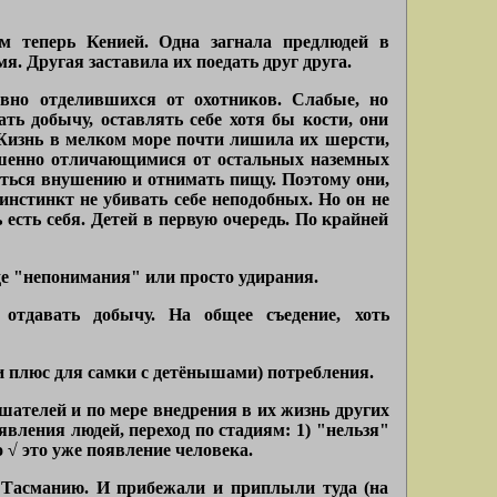
ом теперь Кенией. Одна загнала предлюдей в
я. Другая заставила их поедать друг друга.
авно отделившихся от охотников. Слабые, но
ь добычу, оставлять себе хотя бы кости, они
 Жизнь в мелком море почти лишила их шерсти,
ершенно отличающимися от остальных наземных
ться внушению и отнимать пищу. Поэтому они,
инстинкт не убивать себе неподобных. Но он не
есть себя. Детей в первую очередь. По крайней
е "непонимания" или просто удирания.
тдавать добычу. На общее съедение, хоть
и плюс для самки с детёнышами) потребления.
шателей и по мере внедрения в их жизнь других
вления людей, переход по стадиям: 1) "нельзя"
 √ это уже появление человека.
 Тасманию. И прибежали и приплыли туда (на