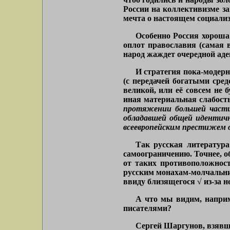
России на коллективизме за
мечта о настоящем социализ
Особенно Россия хороша 
оплот православия (самая 
народ жаждет очередной аде
И стратегия пока-модер
(с передачей богатыми сред
великой, или её совсем не 
иная материальная слабост
протяжении большей части 
обладавшей общей идентичн
всеевропейским престижем о
Так русская литерату
самоограничению. Точнее, об
от таких противоположност
русским монахам-молчальник
ввиду близящегося √ из-за н
А что мы видим, наприм
писателями?
Сергей Шаргунов, взявши