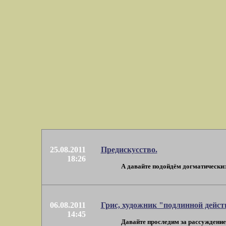
25.08.2011
Предискусство.
18:26
А давайте подойдём догматически: е
06.08.2011
Грис, художник "подлинной дейст
14:45
Давайте проследим за рассуждением