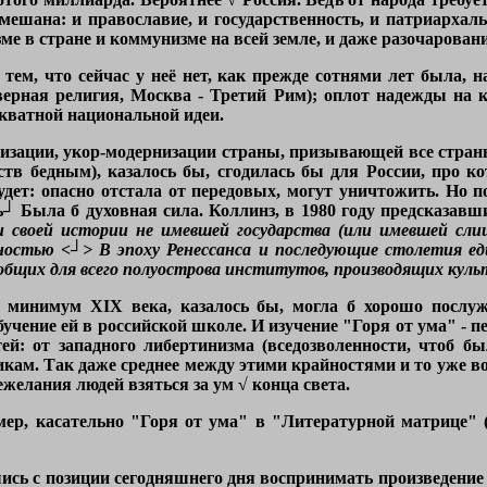
мешана: и православие, и государственность, и патриархал
ме в стране и коммунизме на всей земле, и даже разочарован
тем, что сейчас у неё нет, как прежде сотнями лет была, 
верная религия, Москва - Третий Рим); оплот надежды на 
кватной национальной идеи.
низации, укор-модернизации страны, призывающей все стра
ств бедным), казалось бы, сгодилась бы для России, про ко
будет: опасно отстала от передовых, могут уничтожить. Но 
ь┘ Была б духовная сила. Коллинз, в 1980 году предсказа
своей истории не имевшей государства (или имевшей сли
остью <┘> В эпоху Ренессанса и последующие столетия ед
бщих для всего полуострова институтов, производящих куль
ра минимум
XIX
века, казалось бы, могла б хорошо послуж
учение ей в российской школе. И изучение "Горя от ума" - п
ей: от западного либертинизма (вседозволенности, чтоб бы
ам. Так даже среднее между этими крайностями и то уже во
ежелания людей взяться за ум √ конца света.
ер, касательно "Горя от ума" в "Литературной матрице" (С
сь с позиции сегодняшнего дня воспринимать произведение 