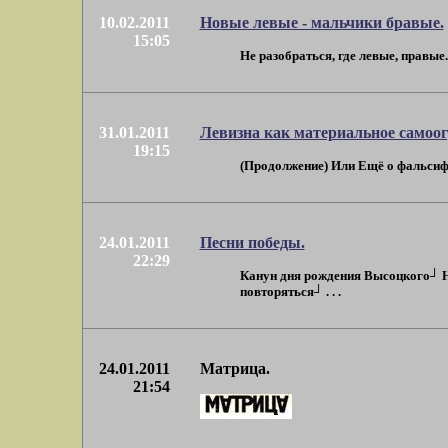
10.02.2011
Новые левые - мальчики бравые.
15:05
Не разобраться, где левые, правые...
31.01.2011
Левизна как материальное самоог
19:15
(Продолжение) Или Ещё о фальсифи
24.01.2011
Песни победы.
22:29
Канун дня рождения Высоцкого┘ Нав
повторяться┘ . . .
24.01.2011
Матрица.
21:54