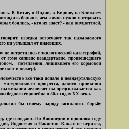
ись. В Китае, в Индии, в Европе, на Ближнем
роизводить больше, чем лично нужно и отдавать
рых боялись, - кто их знает? - как внушателей,
говорят, изредка встречают так называемого
него ни услышал от видевших.
у не встретились с экологической катастрофой,
 от гомо сапиенс неандерталис, произошедшего
топом, - потепления, лишившего его кормовой
не смог и вымер).
еловечество всё-таки попало в неандертальскую
т материального прогресса, давней привычки
го выживания человечества предсказывается как
ни бедного европейца в 80-х годах ХХ века.
едложил бы своему народу возглавить борьбу
д, где голодают. По Википедии в прошлом году
дия, Индонезия и Пакистан. Как-то не верится,
тся коллективизм в менталитете. А вся история