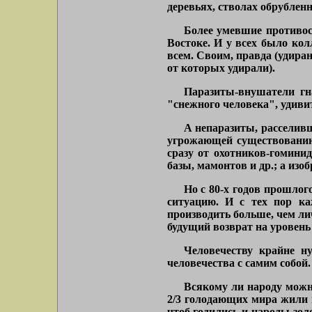
деревьях, стволах обрубленн
Более умевшие противос
Востоке. И у всех было кол
всем. Своим, правда (удиран
от которых удирали).
Паразиты-внушатели гн
"снежного человека", удиви
А непаразиты, расселивш
угрожающей существованию 
сразу от охотников-гомини
базы, мамонтов и др.; а изо
Но с 80-х годов прошлог
ситуацию. И с тех пор ка
производить больше, чем ли
будущий возврат на уровень 
Человечеству крайне н
человечества с самим собой.
Всякому ли народу можн
2/3 голодающих мира жили в
чтоб годились и народы зол