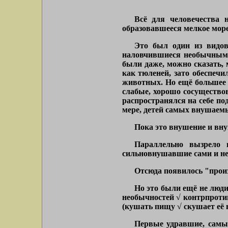
Всё для человечества 
образовавшееся мелкое море,
Это был один из видов
наловчившиеся необычным п
были даже, можно сказать,
как тюленей, зато обеспеч
животных. Но ещё большее 
слабые, хорошо сосуществов
распространялся на себе по
мере, детей самых внушаемы
Пока это внушение и вну
Параллельно вызрело 
сильновнушавшие сами и не
Отсюда появилось "произ
Но это были ещё не люди
необычностей √ контрпротив
(кушать пищу √ скушает её 
Первые удравшие, самы