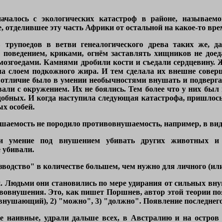
началось с экологических катастроф в районе, называем
 отделившее эту часть Африки от остальной на какое-то врем
 трупоедов в ветви генеалогического древа таких же, д
оведением, криками, огнём заставлять хищников не доедат
 мозгоедами. Камнями дробили кости и съедали сердцевину.
ила слоем подкожного жира. И тем сделала их внешне сов
отличие было в умении необычностями внушать и подверга
али с окружением. Их не боялись. Тем более что у них был 
добных. И когда наступила следующая катастрофа, пришлось 
х особей.
шаемость не породило противовнушаемость, например, в вид
и умение под внушением убивать других животных и о
 убивали.
водство" в количестве большем, чем нужно для личного (ил
. Людьми они становились по мере удирания от сильных вну
овнушения. Это, как пишет Поршнев, автор этой теории поя
внушающий), 2) "можно", 3) "должно". Появление последнего
е наивные, удрали дальше всех, в Австралию и на остров