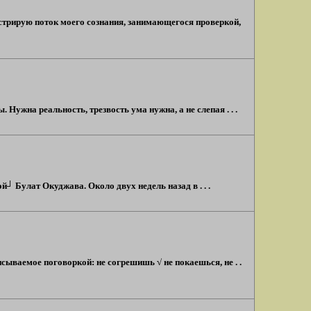
онстрирую поток моего сознания, занимающегося проверкой,
Нужна реальность, трезвость ума нужна, а не слепая . . .
й┘ Булат Окуджава. Около двух недель назад в . . .
сываемое поговоркой: не согрешишь √ не покаешься, не . .