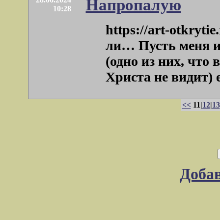
Напропалую
10:28
https://art-otkryti
ли… Пусть меня и
(одно из них, что
Христа не видит) ес
<<
11|
12
|
13
Доба