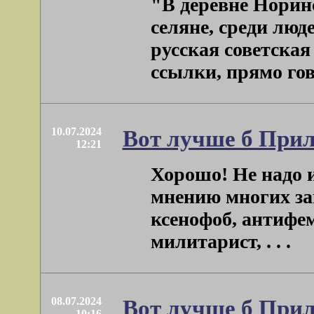
"В деревне Норинс
селяне, среди люд
русская советская
ссылки, прямо говор
10.07.2024
Вот лучше б Прил
12:21
Хорошо! Не надо и
мнению многих з
ксенофоб, антифе
милитарист, . . .
08.07.2024
Вот лучше б При
10:16