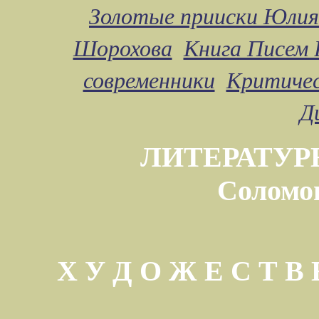
Золотые прииски Юлия
Шорохова
Книга Писем 
современники
Критичес
Д
ЛИТЕРАТУР
Соломо
Х У Д О Ж Е С Т 