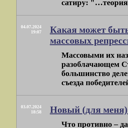
сатиру: "…теория .
04.07.2024
Какая может быть
19:07
массовых репресси
Массовыми их наз
разоблачающем Ст
большинство делег
съезда победителей
03.07.2024
Новый (для меня)
18:58
Что противно – да