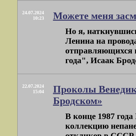
24.07.2024
Можете меня засм
10:23
Но я, наткнувшис
Ленина на провод
отправляющихся н
года", Исаак Бродс
22.07.2024
Проколы Венедикт
15:04
Бродском»
В конце 1987 года
коллекцию непане
откликов в СССР 