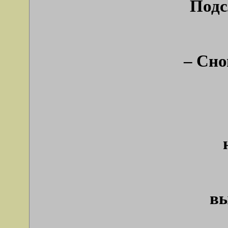
Подс
– Сно
вы