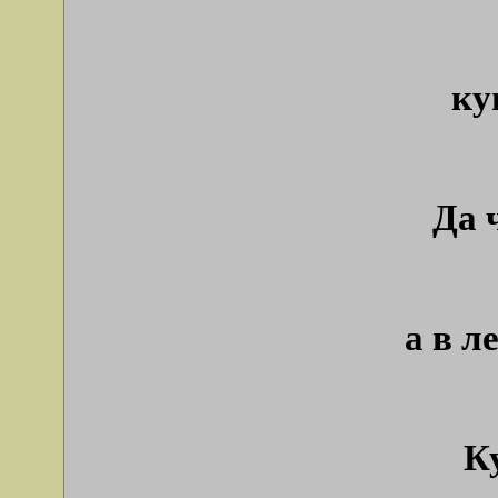
ку
Да 
а в л
К