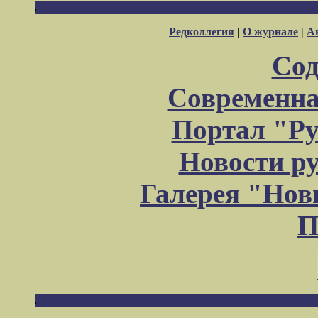
Редколлегия
|
О журнале
|
А
Сод
Современна
Портал "Ру
Новости р
Галерея "Но
П