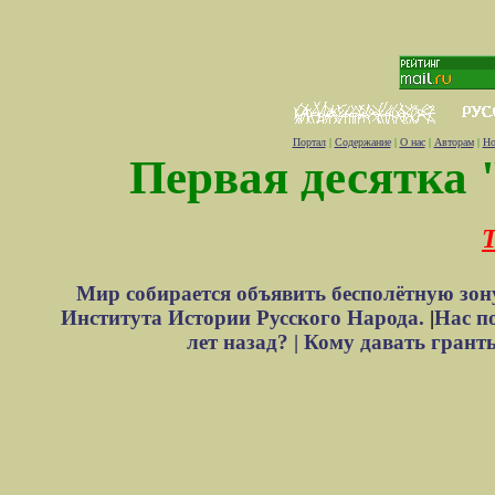
Портал
|
Содержание
|
О нас
|
Авторам
|
Но
Первая десятка 
Т
Мир собирается объявить бесполётную зон
Института Истории Русского Народа.
|
Нас п
лет назад? |
Кому давать грант