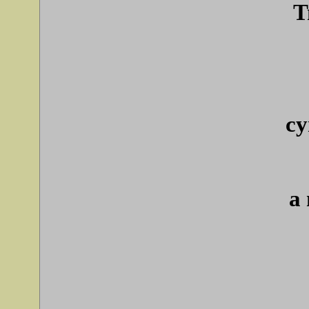
Т
с
а