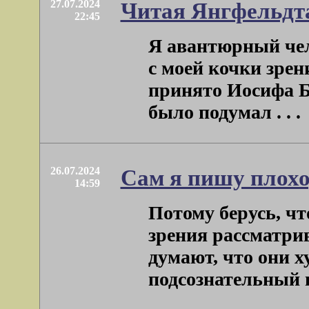
27.07.2024
Читая Янгфельдт
22:45
Я авантюрный чел
с моей кочки зрен
принято Иосифа Б
было подумал . . .
26.07.2024
Сам я пишу плохо,
14:59
Потому берусь, ч
зрения рассматри
думают, что они х
подсознательный ид