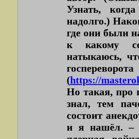
Узнать, когд
надолго.) Нако
где они были н
к какому с
натыкаюсь, чт
госпер
(
https://mastero
Но такая, про 
знал, тем пач
состоит анекдо
и я нашёл. – 
ядерная войн