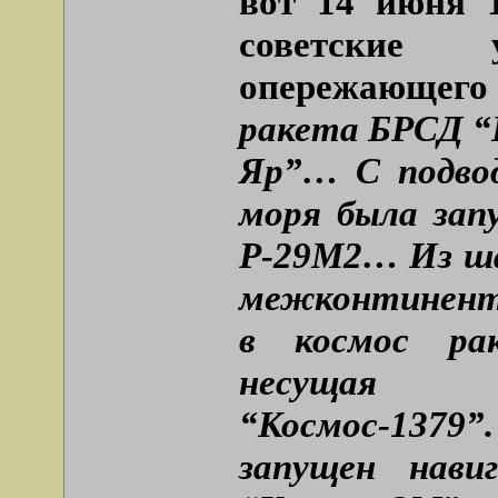
вот 14 июня 1
советские
опережающего 
ракета БРСД “
Яр”… С подвод
моря была зап
Р-29М2… Из ша
межконтинент
в космос рак
несущая с
“Космос-137
запущен нави