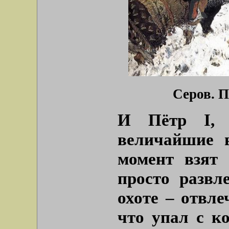
Серов. П
И Пётр I, 
величайшие 
момент взят
просто развл
охоте – отвле
что упал с ко