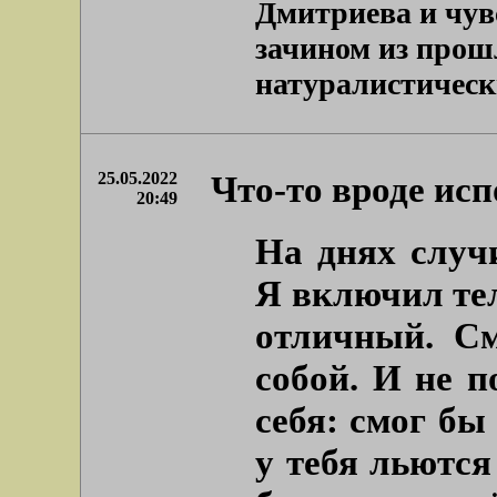
Дмитриева и чувс
зачином из прош
натуралистически
25.05.2022
Что-то вроде ис
20:49
На днях случ
Я включил тел
отличный. С
собой. И не п
себя: смог бы
у тебя льются