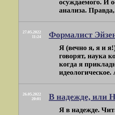
осуждаемого. И о
анализа. Правда, е
27.05.2022
Формалист Эйзе
11:24
Я (вечно я, я и я
говорят, наука к
когда я приклад
идеологическое. А 
26.05.2022
В надежде, или 
20:01
Я в надежде. Чит