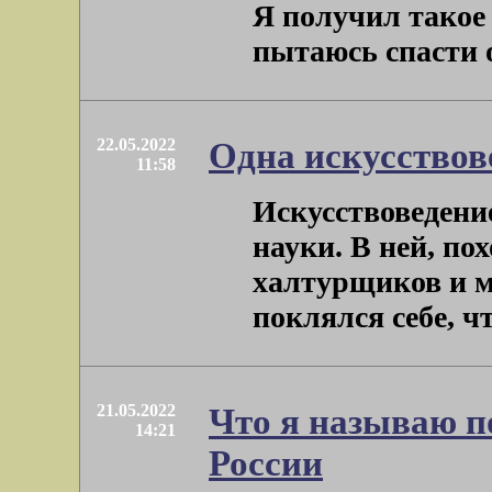
Я получил такое 
пытаюсь спасти от
22.05.2022
Одна искусствов
11:58
Искусствоведение
науки. В ней, по
халтурщиков и му
поклялся себе, что
21.05.2022
Что я называю п
14:21
России