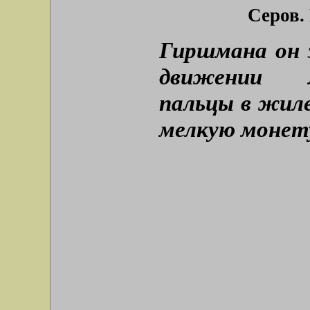
Серов.
Гиршмана он 
движении л
пальцы в жил
мелкую монету