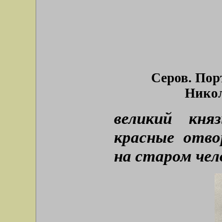
Серов. Пор
Никол
великий кн
красные отво
на старом чел