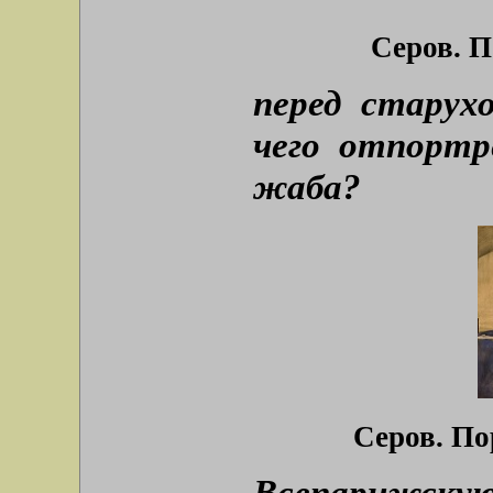
Серов. П
перед старух
чего отпортр
жаба?
Серов. По
Всепарижску