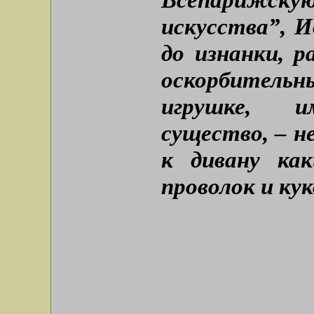
искусства”, И
до изнанки, р
оскорбительн
игрушке, и
существо, – н
к дивану ка
проволок и ку