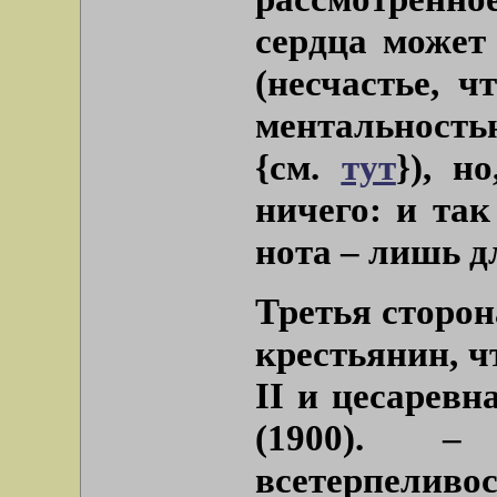
сердца может
(несчастье, 
ментальность
{см.
тут
}), н
ничего: и та
нота – лишь д
Третья сторон
крестьянин, ч
II и цесаревн
(1900). –
всетерпеливо