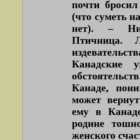
почти бросил
(что суметь н
нет). – Н
Птичница. 
издевательс
Канадские 
обстоятельс
Канаде, пони
может вернут
ему в Канад
родине тошн
женского счаст