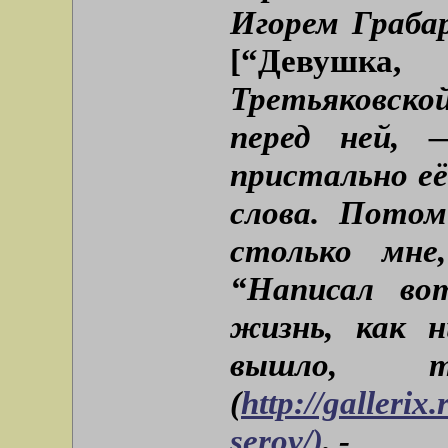
Игорем Граба
[“Девушка,
Третьяковско
перед ней, 
пристально её
слова. Потом
столько мне
“Написал во
жизнь, как 
вышло, т
(
http://gallerix
serov/)
, -