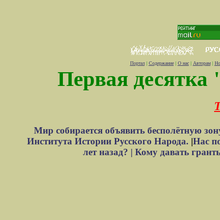
Портал
|
Содержание
|
О нас
|
Авторам
|
Но
Первая десятка 
Т
Мир собирается объявить бесполётную зон
Института Истории Русского Народа.
|
Нас п
лет назад? |
Кому давать грант