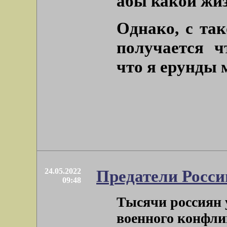
абы какой жи
Однако, с та
получается ч
что я ерунды 
24.05.2022
Предатели Росси
09:48
Тысячи россиян 
военного конфли