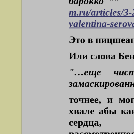
барокко"””
m.ru/articles/3
valentina-serov
Это в ницшеан
Или слова Бен
"…еще чисто
замаскирован
точнее, и мо
хвале абы ка
сердца, 
рассмотренное