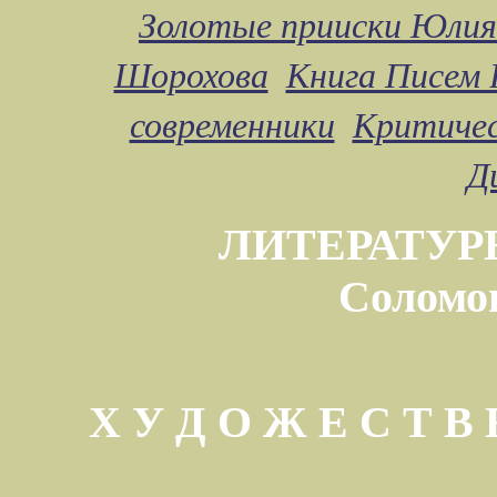
Золотые прииски Юлия
Шорохова
Книга Писем 
современники
Критичес
Д
ЛИТЕРАТУР
Соломо
Х У Д О Ж Е С Т 