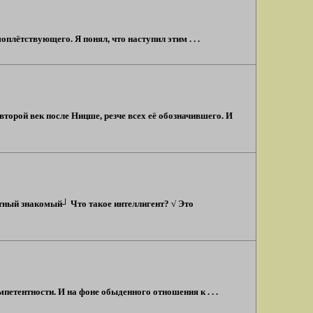
плётствующего. Я понял, что наступил этим . . .
торой век после Ницше, резче всех её обозначившего. И
нтный знакомый┘ Что такое интеллигент? √ Это
петентности. И на фоне обыденного отношения к . . .