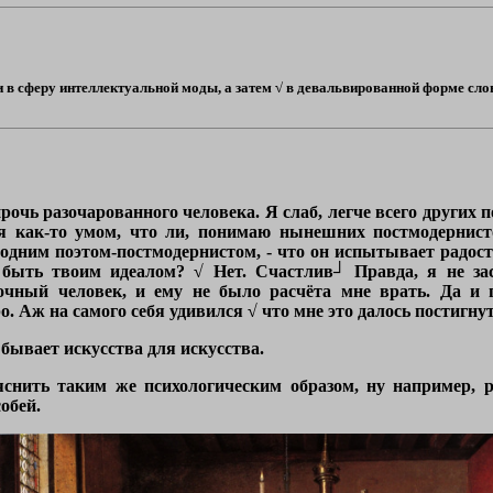
 сферу интеллектуальной моды, а затем √ в девальвированной форме слов-о
очь разочарованного человека. Я слаб, легче всего других п
я как-то умом, что ли, понимаю нынешних постмодернист
с одним поэтом-постмодернистом, - что он испытывает радост
 быть твоим идеалом? √ Нет. Счастлив┘ Правда, я не за
очный человек, и ему не было расчёта мне врать. Да и 
о. Аж на самого себя удивился √ что мне это далось постигнут
е бывает искусства для искусства.
яснить таким же психологическим образом, ну например, 
обей.