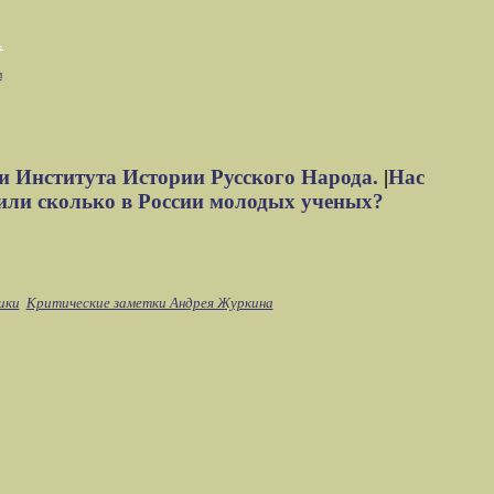
м
и Института Истории Русского Народа.
|
Нас
или сколько в России молодых ученых?
ики
Критические заметки Андрея Журкина