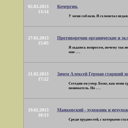
02.03.2013
Кочергин.
13:14
У меня соблазн. Я схлопотал недав
27.02.2013
Противоречия органические и экл
15:05
Я задаюсь вопросом, почему так не
мне . . .
21.02.2013
Зачем Алексей Герман старший хот
17:22
Сегодня он умер. Боже, как меня 
пониматель. Но . . .
19.02.2013
Маяковский - художник и нехудож
10:13
Среди трудностей, с которыми сталк