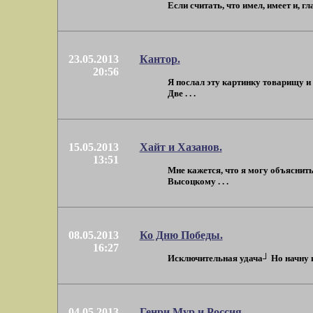
Если считать, что имел, имеет и, г
23.05.2013
Кантор.
20:56
Я послал эту картинку товарищу и 
Две . . .
15.05.2013
Хайт и Хазанов.
13:51
Мне кажется, что я могу объяснить
Высоцкому . . .
08.05.2013
Ко Дню Победы.
16:27
Исключительная удача┘ Но начну из
04.05.2013
Генри Мур и Россия.