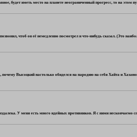
лавное, будет иметь место на планете неограниченный прогресс, то на этом пу
позвонил, чтоб он её немедленно посмотрел и что-нибудь сказал. (Это наиб
, почему Высоцкий настолько обиделся на пародию на себя Хайта и Хазанов
далека. У меня есть много идейных противников. Я с ними нескончаемо спор