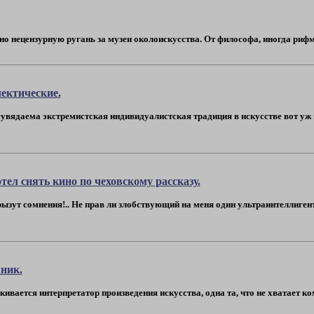
но нецензурную ругань за музеи околоискусства. От философа, иногда рифмо
ектические.
увядаема экстремистская индивидуалистская традиция в искусстве вот уж в
ел снять кино по чеховскому рассказу.
грызут сомнения!.. Не прав ли злобствующий на меня один ультраинтеллиге
ник.
ивается интерпретатор произведения искусства, одна та, что не хватает ком