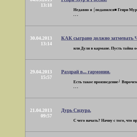
13:18
Недавно я ⌠подавился■ Генри Муро
. . .
30.04.2013
КАК сыграно должно затмевать 
13:14
или Дуля в кармане. Пусть тайна ос
29.04.2013
Раздрай в... гармонии.
15:57
Есть такое произведение┘ Впрочем,
. . .
21.04.2013
Дурь Сидура.
09:57
С чего начать? Начну с того, что пр