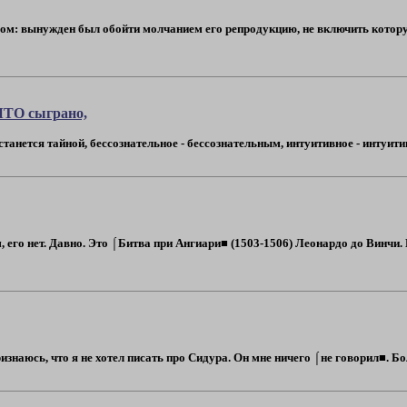
м: вынужден был обойти молчанием его репродукцию, не включить которую в
ЧТО сыграно,
танется тайной, бессознательное - бессознательным, интуитивное - интуитив
 его нет. Давно. Это ⌠Битва при Ангиари■ (1503-1506) Леонардо до Винчи. 
изнаюсь, что я не хотел писать про Сидура. Он мне ничего ⌠не говорил■. Более