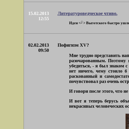
15.02.2013
Литературоведческое чтиво.
12:55
Идеи <┘> Выготского быстро ушли в
02.02.2013
Пофигизм XV?
09:50
Мне трудно представить напр
разочарованным. Поэтому 
убедиться, - я был знаком 
нет ничего, чему стоило б
раскованный и самодостат
почувствовал раз очень остр
И говори после этого, что н
И вот я теперь берусь объ
некрасивых человеческих ос