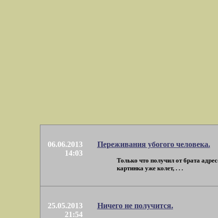
06.06.2013
Переживания убогого человека.
14:03
Только что получил от брата адрес
картинка уже колет, . . .
25.05.2013
Ничего не получится.
21:54