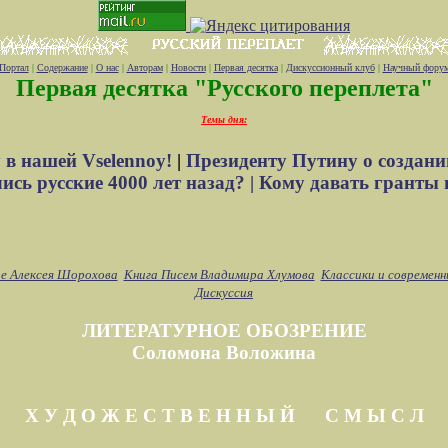
Портал
|
Содержание
|
О нас
|
Авторам
|
Новости
|
Первая десятка
|
Дискуссионный клуб
|
Научный фору
Первая десятка "Русского переплета"
Темы дня:
 в нашей Vselennoy!
|
Президенту Путину о создани
сь русские 4000 лет назад? |
Кому давать гранты 
е Алексея Шорохова
Книга Писем Владимира Хлумова
Классики и современн
Дискуссия
ЛИТЕРАТУРНОЕ ОБОЗРЕНИЕ
Соломона Воложина
Х У Д О Ж Е С Т В Е Н Н Ы Й С М Ы С Л