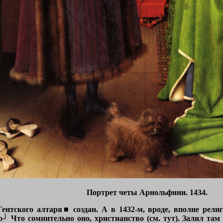
Портрет четы Арнольфини. 1434.
⌠Гентского алтаря■ создан. А в 1432-м, вроде, вполне рел
о┘ Что сомнительно оно, христианство (см.
тут
). Залил там