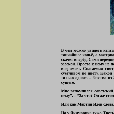
В чём можно увидеть негат
тончайшее копьё, а материа
скачет вперёд. Сами передни
засекой. Просто к нему не 
вид имеет. Спасаемая свят
суетливом по цвету. Какой 
только одного – бегства из
сущего.
Мне вспомнился советский
нему”. – “За что? Он же ст
Или как Мартин Иден сделал
Но у Якимовича хуже. Треть