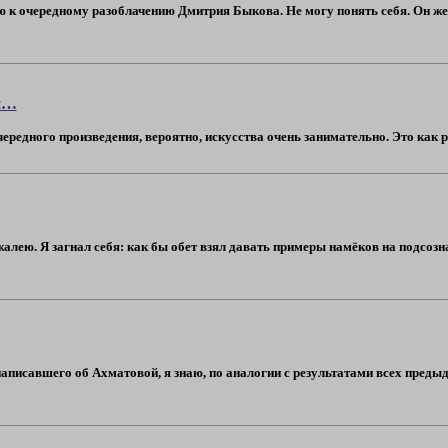
 к очередному разоблачению Дмитрия Быкова. Не могу понять себя. Он же 
й…
едного произведения, вероятно, искусства очень занимательно. Это как реша
жалею. Я загнал себя: как бы обет взял давать примеры намёков на подсоз
написавшего об Ахматовой, я знаю, по аналогии с результатами всех преды