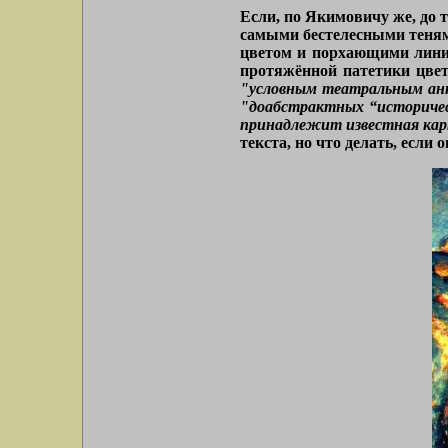
Если, по Якимовичу же, до 
самыми бестелесными теням
цветом и порхающими лини
протяжённой патетики цвет
"условным театральным а
"доабстрактных “историчес
принадлежит известная кар
текста, но что делать, если 