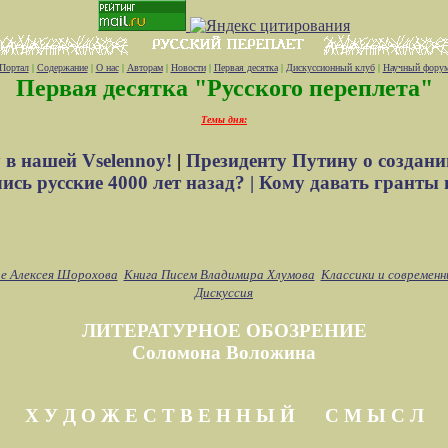
Портал
|
Содержание
|
О нас
|
Авторам
|
Новости
|
Первая десятка
|
Дискуссионный клуб
|
Научный фору
Первая десятка "Русского переплета"
Темы дня:
 в нашей Vselennoy!
|
Президенту Путину о создани
сь русские 4000 лет назад? |
Кому давать гранты 
е Алексея Шорохова
Книга Писем Владимира Хлумова
Классики и современн
Дискуссия
ЛИТЕРАТУРНОЕ ОБОЗРЕНИЕ
Соломона Воложина
Х У Д О Ж Е С Т В Е Н Н Ы Й С М Ы С Л