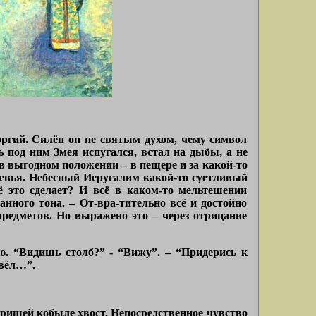
оргий. Силён он не святым духом, чему символ
ь под ним Змея испугался, встал на дыбы, а не
 в выгодном положении – в пещере и за какой-то
еревья. Небесный Иерусалим какой-то суетливый
ё это сделает? И всё в каком-то мельтешении
анного тона. – От-вра-тительно всё и достойно
 предметов. Но выражено это – через отрицание
. “Видишь столб?” - “Вижу”. – “Придерись к
авёл…”.
ришей кобыле хвост. Непосредственное чувство