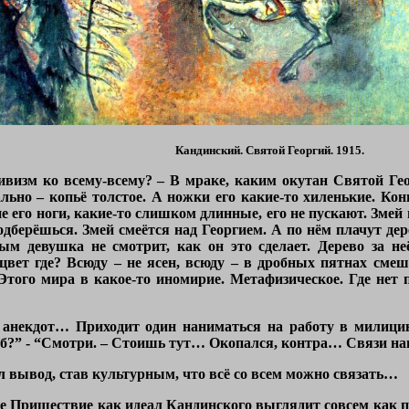
Кандинский. Святой Георгий. 1915.
ивизм ко всему-всему? – В мраке, каким окутан Святой Ге
льно – копьё толстое. А ножки его какие-то хиленькие. Кон
е его ноги, какие-то слишком длинные, его не пускают. Змей
подберёшься. Змей смеётся над Георгием. А по нём плачут д
ым девушка не смотрит, как он это сделает. Дерево за не
цвет где? Всюду – не ясен, всюду – в дробных пятнах смеш
 Этого мира в какое-то иномирие. Метафизическое. Где нет
 анекдот… Приходит один наниматься на работу в милицию
олб?” - “Смотри. – Стоишь тут… Окопался, контра… Связи н
 вывод, став культурным, что всё со всем можно связать…
е Пришествие как идеал Кандинского выглядит совсем как п