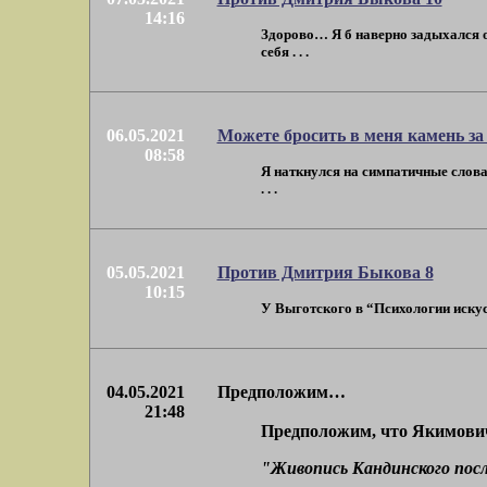
14:16
Здорово… Я б наверно задыхался от
себя . . .
06.05.2021
Можете бросить в меня камень за
08:58
Я наткнулся на симпатичные слова
. . .
05.05.2021
Против Дмитрия Быкова 8
10:15
У Выготского в “Психологии искусс
04.05.2021
Предположим…
21:48
Предположим, что Якимович
"Живопись Кандинского пос