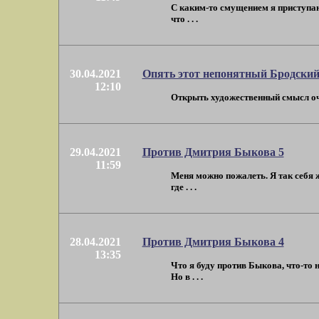
С каким-то смущением я приступаю
что . . .
30.04.2021
Опять этот непонятный Бродски
12:10
Открыть художественный смысл очер
29.04.2021
Против Дмитрия Быкова 5
11:59
Меня можно пожалеть. Я так себя 
где . . .
28.04.2021
Против Дмитрия Быкова 4
13:35
Что я буду против Быкова, что-то 
Но в . . .