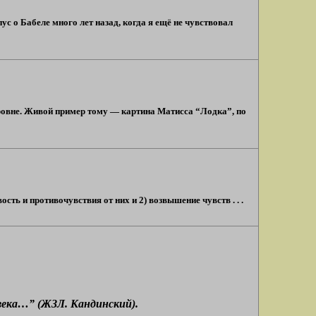
ус о Бабеле много лет назад, когда я ещё не чувствовал
ровне. Живой пример тому — картина Матисса “Лодка”, по
ть и противочувствия от них и 2) возвышение чувств . . .
века…” (ЖЗЛ. Кандинский).