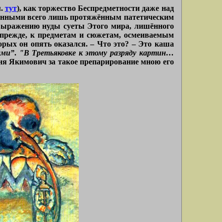
м.
тут
), как торжество Беспредметности даже над
женными всего лишь протяжённым патетическим
выражению нуды суеты Этого мира, лишённого
 прежде, к предметам и сюжетам, осмеиваемым
рых он опять оказался. – Что это? – Это каша
ами”
.
"В Третьяковке к этому разряду картин…
еня Якимович за такое препарирование мною его