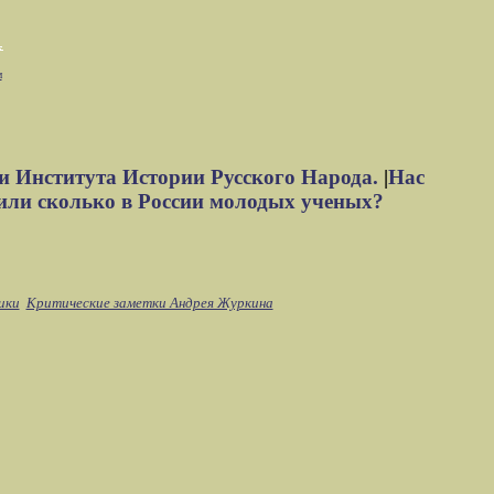
м
и Института Истории Русского Народа.
|
Нас
или сколько в России молодых ученых?
ики
Критические заметки Андрея Журкина