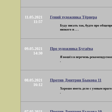
11.05.2021
Гений художника Тёрнера
11:57
Буду писать так, будто про общеп
низкого и . . .
09.05.2021
Про художника Бугаёва
14:30
Я вошёл в перечень рекомендуемог
.
08.05.2021
Против Дмитрия Быкова 11
16:12
Хорошо иметь дело с умным врагом.
.
07.05.2021
Против Дмитрия Быкова 10