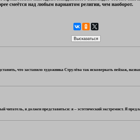
орее смеётся над любым вариантом религии, чем наоборот.
едставить, что заставило художника Струлёва так исковеркать пейзаж, назва
 читатель, я должен представиться: я – эстетический экстремист. Я предлаг