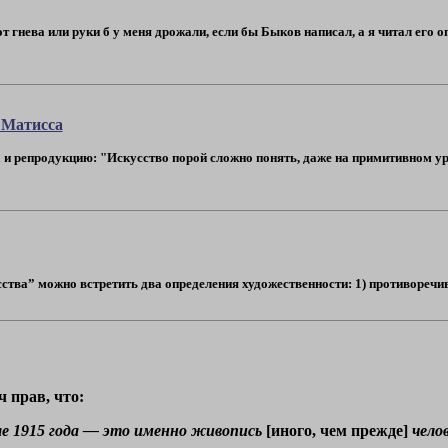
 гнева или руки б у меня дрожали, если бы Быков написал, а я читал его оп
 Матисса
 и репродукцию: "Искусство порой сложно понять, даже на примитивном у
тва” можно встретить два определения художественности: 1) противоречивос
 прав, что:
ле 1915 года — это именно живопись
[иного, чем прежде]
чело