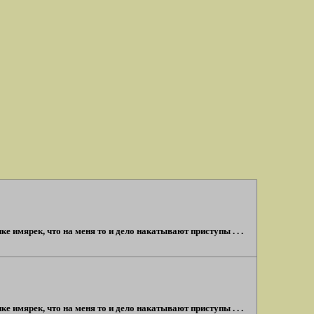
е имярек, что на меня то и дело накатывают приступы . . .
е имярек, что на меня то и дело накатывают приступы . . .