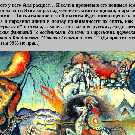
того у него был расцвет… И если я правильно его понимал (с
и жизни в Этом мире, над человеческими эмоциями, выра
ями… То скатывание с этой высоты будет возвращение к 
а и порхания линий в пользу привязанности их опять, как
нтуражем”
на темы, самые… святые для русских, среди кото
ких фантазий” с всадниками, дамами и царевнами, церковк
тина Кандинского “Святой Георгий и змей””
. (Да простит м
он на 99% не прав.)