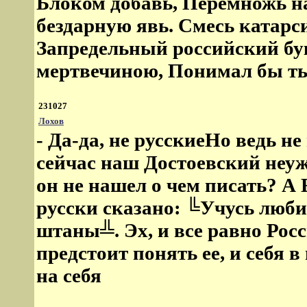
Блоком добавь, Перемножь на
бездарную явь. Смесь катарс
Запредельный российский бук
мертвечиною, Понимал бы ты 
231027
Лохов
- Да-да, не русскиеНо ведь н
сейчас наш Достоевский неуж
он не нашел о чем писать? А 
русски сказано: ╚Учусь люби
штаны╩. Эх, и все равно Росс
предстоит понять ее, и себя 
на себя