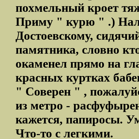
похмельный кроет тяж
Приму " курю " .) На
Достоевскому, сидячий
памятника, словно кто
окаменел прямо на гла
красных куртках бабе
" Соверен " , пожалу
из метро - расфуфырен
кажется, папиросы. Ум
Что-то с легкими.