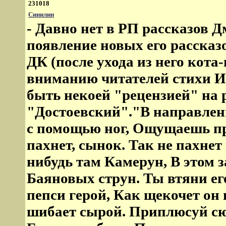
231018
Синилин
- Давно нет в РП рассказов 
появление новых его рассказо
ДК (после ухода из него кота
вниманию читателей стихи И
быть некоей "рецензией" на 
"Достоевский"."В направлень
с помощью ног, Ощущаешь пр
пахнет, сынок. Так не пахне
нибудь там Камерун, В этом 
Баяновых струн. Ты втяни е
пепси герой, Как щекочет о
шибает сырой. Приплюсуй сюд