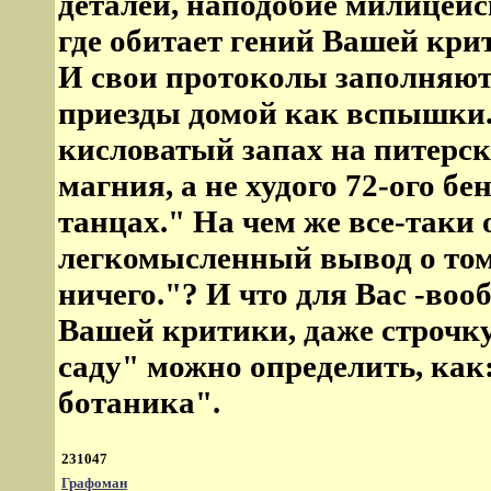
деталей, наподобие милицейс
где обитает гений Вашей кр
И свои протоколы заполняют
приезды домой как вспышки
кисловатый запах на питерск
магния, а не худого 72-ого б
танцах." На чем же все-таки 
легкомысленный вывод о том,
ничего."? И что для Вас -воо
Вашей критики, даже строчк
саду" можно определить, как
ботаника".
231047
Графоман