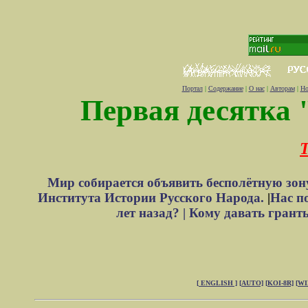
Портал
|
Содержание
|
О нас
|
Авторам
|
Но
Первая десятка 
Т
Мир собирается объявить бесполётную зон
Института Истории Русского Народа.
|
Нас п
лет назад? |
Кому давать грант
[ ENGLISH ]
[AUTO]
[KOI-8R]
[W