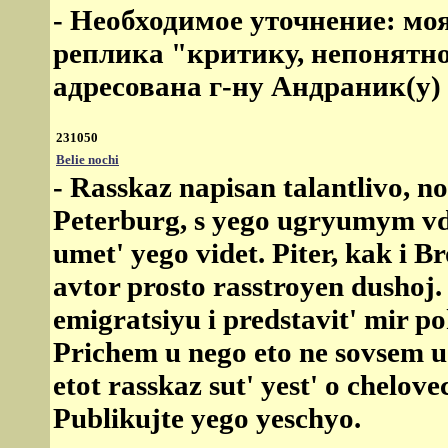
- Необходимое уточнение: м
реплика "критику, непонятн
адресована г-ну Андраник(у)
231050
Belie nochi
- Rasskaz napisan talantlivo, n
Peterburg, s yego ugryumym vdo
umet' yego videt. Piter, kak i B
avtor prosto rasstroyen dushoj
emigratsiyu i predstavit' mir p
Prichem u nego eto ne sovsem u
etot rasskaz sut' yest' o chelove
Publikujte yego yeschyo.