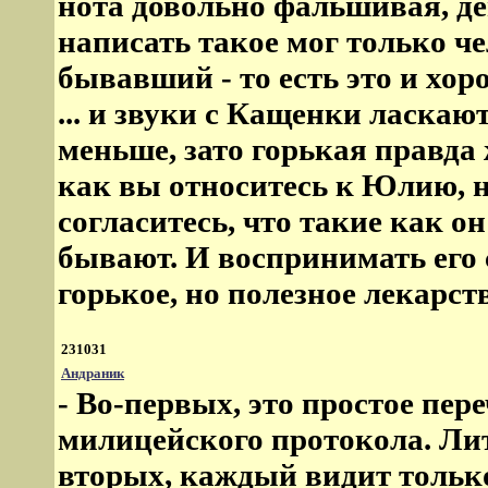
нота довольно фальшивая, де
написать такое мог только че
бывавший - то есть это и хор
... и звуки с Кащенки ласкают
меньше, зато горькая правда 
как вы относитесь к Юлию, н
согласитесь, что такие как о
бывают. И воспринимать его с
горькое, но полезное лекарст
231031
Андраник
- Во-первых, это простое пер
милицейского протокола. Лите
вторых, каждый видит только 