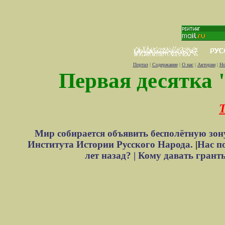
Портал
|
Содержание
|
О нас
|
Авторам
|
Но
Первая десятка 
Т
Мир собирается объявить бесполётную зон
Института Истории Русского Народа.
|
Нас п
лет назад? |
Кому давать грант