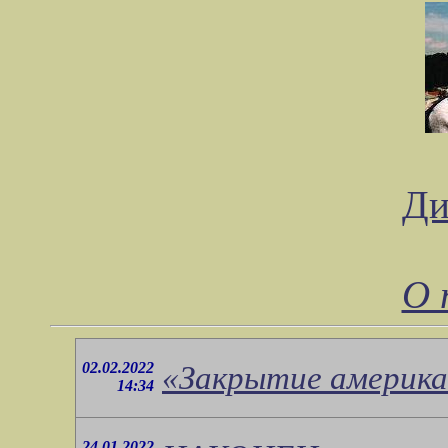
Ди
О 
02.02.2022
«Закрытие америка
14:34
24.01.2022