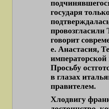
подчинявшегося
государя только
подтверждалась
провозгласили 
говорит совреме
е. Анастасия, Т
императорской 
Просьбу остгот
в глазах италь
правителем.
Хлодвигу франк
достоинство, к