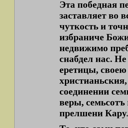
Эта победная п
заставляет во 
чуткость и точн
избраниче Божи
недвижимо преб
снабдел нас. Не
еретицы, своею
христианьския,
соединении сем
веры, семьсотъ 
прелшени Кару