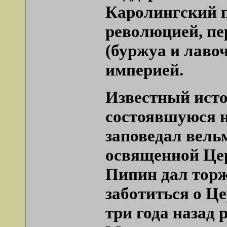
Каролингский 
революцией, пе
(буржуа и лаво
империей.
Известный исто
состоявшуюся н
заповедал вельм
освященной Цер
Пипин дал торж
заботиться о Це
три года назад