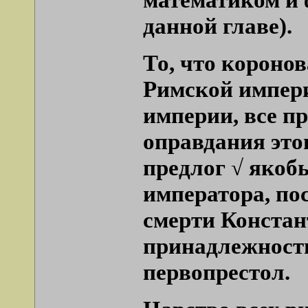
данной главе).
То, что короно
Римской импери
империи, все п
оправдания это
предлог √ якобы
императора, по
смерти
Констан
принадлежности
первопрестол.