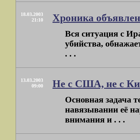
18.03.2003
Хроника объявлен
21:10
Вся ситуация с Ир
убийства, обнажает
. . .
13.03.2003
Не с США, не с Ки
09:00
Основная задача т
навязывании её н
внимания и . . .