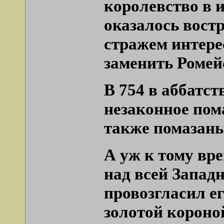
королевство в 
оказалось вост
стражем интерес
заменить Ромей
В 754 в аббатс
незаконное пом
также помазаны
А уж к тому вре
над всей Запад
провозгласил ег
золотой короно