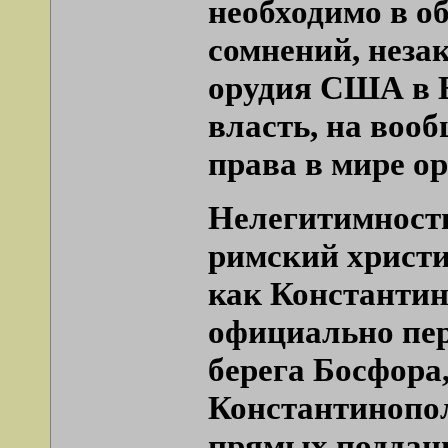
необходимо в о
сомнений, неза
орудия США в Е
власть, на воо
права в мире о
Нелегитимность
римский христ
как Константи
официально пер
берега Босфора
Константинопо
прямых подданн