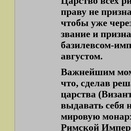
Царство всех р
праву не призн
чтобы уже через
звание и призн
базилевсом-имп
августом.
Важнейшим моме
что, сделав ре
царства (Визан
выдавать себя н
мировую монарх
Римской Импери