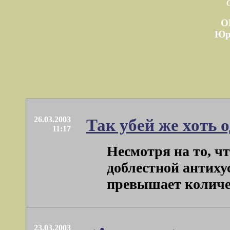
О
Юр
26.03.2003
Так убей же хоть о
11:17
Несмотря на то, ч
доблестной антиху
превышает количест
23.03.2003