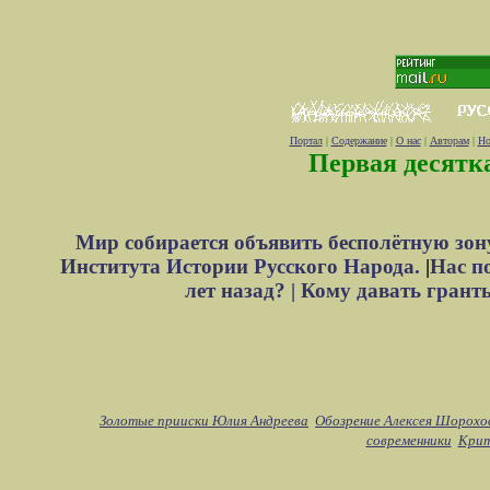
Портал
|
Содержание
|
О нас
|
Авторам
|
Но
Первая десятк
Мир собирается объявить бесполётную зон
Института Истории Русского Народа.
|
Нас п
лет назад? |
Кому давать грант
Золотые прииски Юлия Андреева
Обозрение Алексея Шорохо
современники
Крит