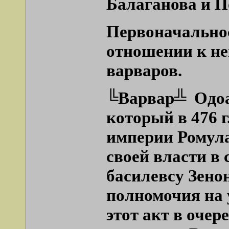
Балаганова и П
Первоначальнос
отношении к не
варваров.
╚Варвар╩
Одоа
который в 476 
империи Ромула
своей власти в
басилевсу Зено
полномочия на 
этот акт в оче