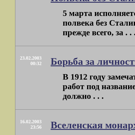
5 марта исполняетс
полвека без Стали
прежде всего, за . . 
23.02.2003
Борьба за личност
00:32
В 1912 году замеч
работ под названи
должно . . .
16.02.2003
Вселенская монар
23:56