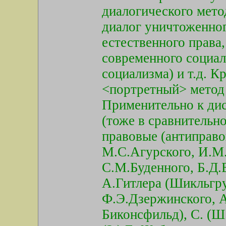
диалогического мето
диалог уничтоженног
естественного права,
современного социал
социализма) и т.д. К
<портретный> метод 
Применительно к ди
(тоже в сравнительн
правовые (антиправо
М.С.Агурского, И.М.
С.М.Буденного, Б.Д.
А.Гитлера (Шикльгру
Ф.Э.Дзержинского, А
Биконсфильд), С. (Ш