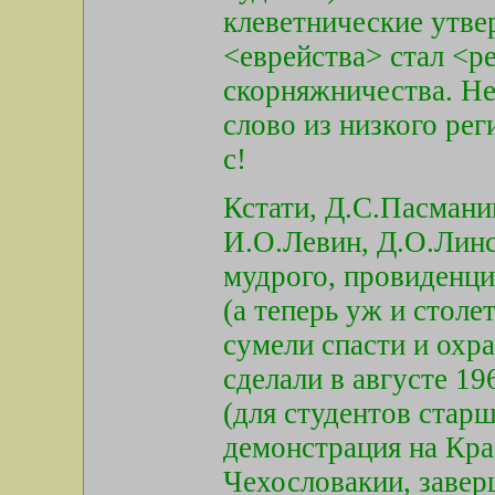
клеветнические утве
<еврейства> стал <р
скорняжничества. Нет
слово из низкого рег
с!
Кстати, Д.С.Пасмани
И.О.Левин, Д.О.Линс
мудрого, провиденци
(а теперь уж и столе
сумели спасти и охра
сделали в августе 19
(для студентов стар
демонстрация на Кр
Чехословакии, заве