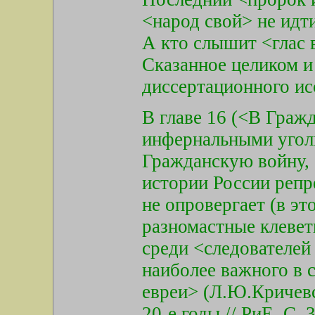
<народ свой> не идт
А кто слышит <глас 
Сказанное целиком и
диссертационного ис
В главе 16 (<В Граж
инфернальными угол
Гражданскую войну, 
истории России репр
не опровергает (в э
разномастные клевет
среди <следователей
наиболее важного в 
евреи> (Л.Ю.Кричев
20-е годы // РиЕ. С.