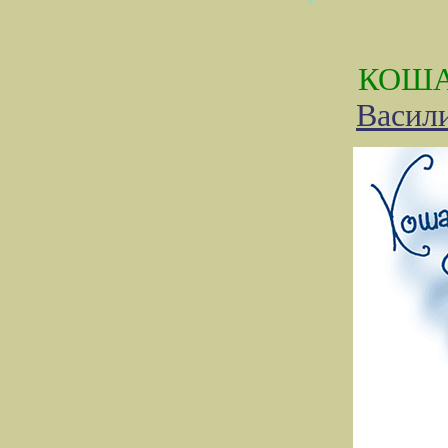
КОША
Васил