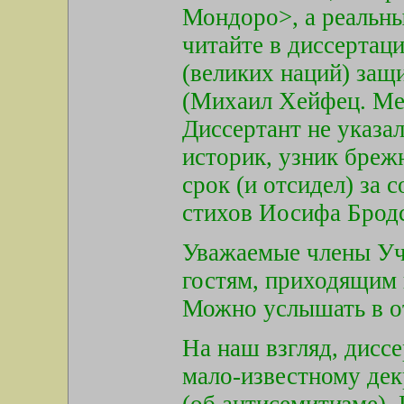
Мондоро>, а реальны
читайте в диссертаци
(великих наций) защ
(Михаил Хейфец. Мес
Диссертант не указа
историк, узник бреж
срок (и отсидел) за
стихов Иосифа Бродс
Уважаемые члены Уче
гостям, приходящим 
Можно услышать в от
На наш взгляд, дисс
мало-известному дек