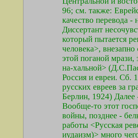
Центральной и восточ
96; см. также: Еврейс
качество перевода - 
Диссертант несочувс
который пытается ре
человека>, внезапно
этой поганой мрази,
на-хальной> (Д.С.Па
Россия и евреи. Сб. 
русских евреев за гра
Берлин, 1924) Далее 
Вообще-то этот госп
войны, позднее - бе
работы <Русская рев
иудаизм)> много чег