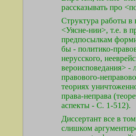
рассказывать про <
Структура работы в 
<Уясне-нии>, т.е. в 
предпосылкам форми
бы - политико-правов
нерусского, нееврейс
вероисповедания> - л
правового-неправово
теориях уничтоженно
права-неправа (теор
аспекты - С. 1-512).
Диссертант все в то
слишком аргументиро