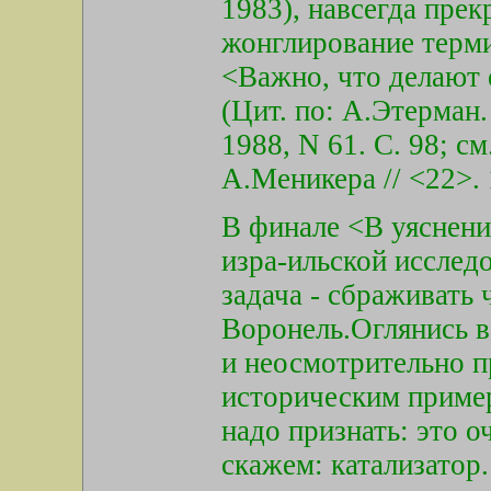
1983), навсегда прек
жонглирование терм
<Важно, что делают е
(Цит. по: А.Этерман.
1988, N 61. С. 98; с
А.Меникера // <22>. 1
В финале <В уяснени
изра-ильской иссле
задача - сбраживать
Воронель.Оглянись в 
и неосмотрительно п
историческим приме
надо признать: это 
скажем: катализатор