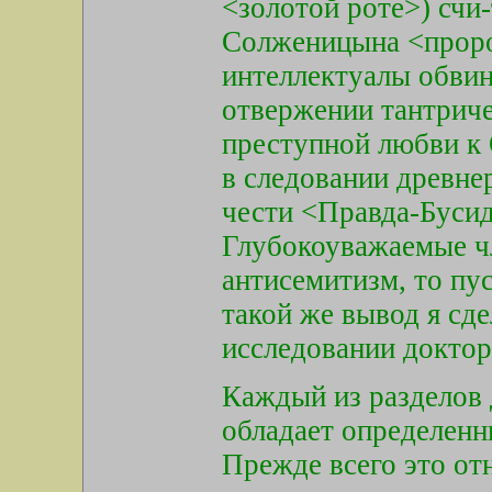
<золотой роте>) счи
Солженицына <проро
интеллектуалы обвин
отвержении тантриче
преступной любви к 
в следовании древне
чести <Правда-Бусид
Глубокоуважаемые чл
антисемитизм, то пус
такой же вывод я сде
исследовании доктор
Каждый из разделов 
обладает определенн
Прежде всего это от