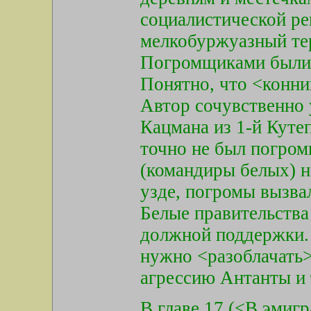
социалистической ре
мелкобуржуазный те
Погромщиками были к
Понятно, что <конни
Автор сочувственно 
Кацмана из 1-й Кутеп
точно не был погро
(командиры белых) н
узде, погромы вызва
Белые правительства
должной поддержки. 
нужно <разоблачать>
агрессию Антанты и т
В главе 17 (<В эми