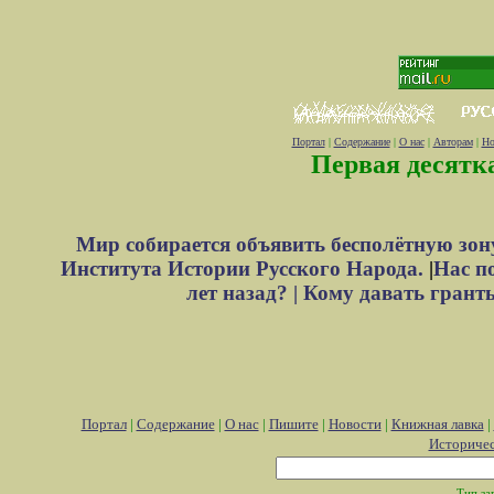
Портал
|
Содержание
|
О нас
|
Авторам
|
Но
Первая десятк
Мир собирается объявить бесполётную зон
Института Истории Русского Народа.
|
Нас п
лет назад? |
Кому давать грант
Портал
|
Содержание
|
О нас
|
Пишите
|
Новости
|
Книжная лавка
|
Историче
Тип за