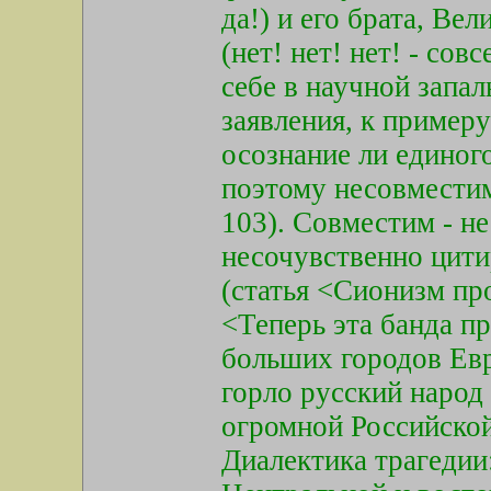
да!) и его брата, Ве
(нет! нет! нет! - сов
себе в научной запа
заявления, к примеру
осознание ли единог
поэтому несовмести
103). Совместим - не
несочувственно цити
(статья <Сионизм пр
<Теперь эта банда п
больших городов Евр
горло русский народ
огромной Российской
Диалектика трагедии