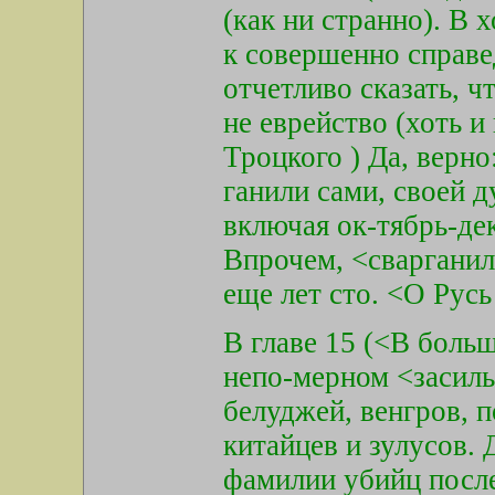
(как ни странно). В 
к совершенно справе
отчетливо сказать, ч
не еврейство (хоть 
Троцкого ) Да, верно
ганили сами, своей д
включая ок-тябрь-дек
Впрочем, <сварганили
еще лет сто. <О Русь
В главе 15 (<В боль
непо-мерном <засиль
белуджей, венгров, п
китайцев и зулусов.
фамилии убийц после