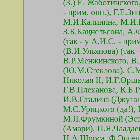
(З.) Е. Жаботинского
- прим. опп.), Г.Е.З
М.И.Калинина, М.И.
З.Б.Кацнельсона, А.
(так - у А.И.С. - при
(В.И.Ульянова) (так -
В.Р.Менжинского, В
(Ю.М.Стеклова), С.М
Николая II, И.Г.Орш
Г.В.Плеханова, К.Б.Р
И.В.Сталина (Джугаш
М.С.Урицкого (да!), 
М.Я.Фрумкиной (Эст
(Амари), П.Я.Чаадае
Н.А.Щорса, Ф.Энгель