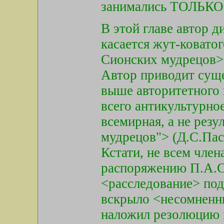
занимались ТОЛЬКО 
В этой главе автор 
касается жут-ковато
Сионских мудрецов>.
Автор приводит сущ
выше авторитетного 
всего антикультурное
всемирная, а не резу
мудрецов"> (Д.С.Пасм
Кстати, не всем член
распоряжению П.А.С
<расследование> под
вскрыло <несомненны
наложил резолюцию 