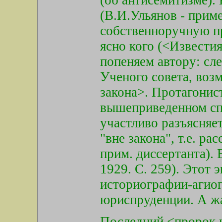
(об антисемитизме). 
(В.И.Ульянов - прим
собственноручную при
ясно кого (<Известия
попеняем автору: сле
Ученого совета, возм
закона>. Протагонис
вышеприведенном сп
участливо разъясняе
"вне закона", т.е. р
прим. диссертанта). 
1929. С. 259). Этот 
историографии-агиог
юриспруденции. А ж
Последний <пророк 