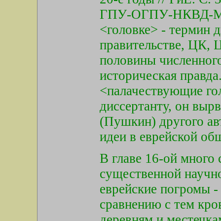
ГПУ-ОГПУ-НКВД-МГБ
<головке> - термин д
правительстве, ЦК, 
половины численного
историческая правда.
<палачествующие го
диссертанту, он выр
(Пушкин) другого ав
идеи в еврейской общ
В главе 16-ой много
существенной научн
еврейские погромы -
сравнению с тем кро
деревням и местечка