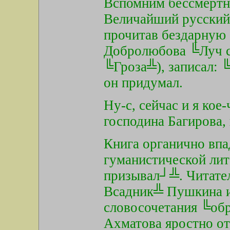
Вспомним бессмертн
Величайший русский
прочитав бездарную 
Добролюбова ╚Луч св
╚Гроза╩), записал: 
он придумал.
Ну-с, сейчас и я ко
господина Багирова,
Книга органично впа
гуманистической лит
призывал┘╩. Читате
Всадник╩ Пушкина и
словосочетания ╚обр
Ахматова яростно о