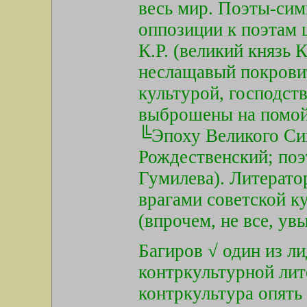
весь мир. Поэты-си
оппозиции к поэтам 
К.Р. (великий князь 
неслащавый покровит
культурой, господст
выброшены на помой
╚Эпоху Великого Си
Рождественский; поэ
Гумилева). Литерато
врагами советской ку
(впрочем, не все, увы
Багиров √ один из л
контркультурной лит
контркультура опять 