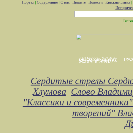
Портал
|
Содержание
|
О нас
|
Пишите
|
Новости
|
Книжная лавка
|
Историче
Тип за
Сердитые стрелы Сердю
Хлумова
Слово Владими
"Классики и современники"
творений" Вл
Д