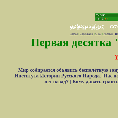
Портал
|
Содержание
|
О нас
|
Авторам
|
Но
Первая десятка 
Т
Мир собирается объявить бесполётную зон
Института Истории Русского Народа.
|
Нас п
лет назад? |
Кому давать грант