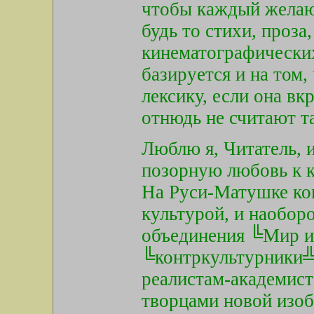
чтобы каждый желаю
будь то стихи, проза
кинематографических
базируется и на том
лексику, если она вк
отнюдь не считают т
Люблю я, Читатель, 
позорную любовь к к
На Руси-Матушке кон
культурой, и наобор
объединения ╚Мир ис
╚контркультурники╩
реалистам-академис
творцами новой изоб