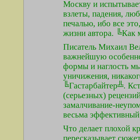
Москву и испытывает
взлеты, падения, люб
печалью, ибо все эт
жизни автора. ╚Как 
Писатель Михаил Ве
важнейшую особенно
формы и наглость мы
уничижения, никаког
╚Гастарбайтер╩. Кст
(серьезных) рецензи
замалчивание-неупом
весьма эффективный
Что делает плохой кр
пересказывает сюжет