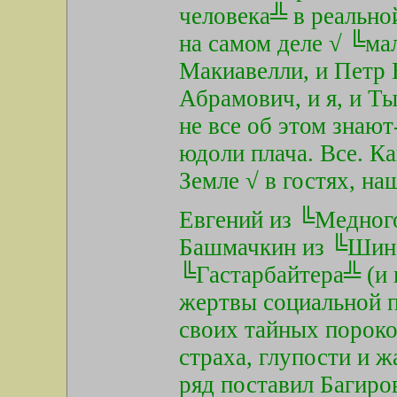
человека╩ в реально
на самом деле √ ╚ма
Макиавелли, и Петр 
Абрамович, и я, и Ты
не все об этом знают
юдоли плача. Все. К
Земле √ в гостях, на
Евгений из ╚Медног
Башмачкин из ╚Шине
╚Гастарбайтера╩ (и в
жертвы социальной п
своих тайных пороко
страха, глупости и ж
ряд поставил Багиро