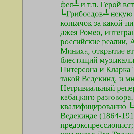
фея╩ и т.п. Герой вс
╚Грибоедов╩ некую 
коньячок за какой-н
джея Ромео, интегра
российские реалии, 
Миниха, открытие вт
блестящий музыкальн
Питерсона и Кларка 
такой Ведекинд, и мн
Нетривиальный репер
кабацкого разговора.
квалифицированно ╚в
Ведекинде (1864-191
предэкспрессионист;