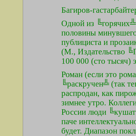
Багиров-гастарбайте
Одной из ╚горячих╩
половины минувшего 
публициста и прозаи
(М., Издательство ╚
100 000 (сто тысяч) 
Роман (если это ром
╚раскручен╩ (так те
распродан, как пиро
зимнее утро. Коллег
России люди ╚кушать
паче интеллектуальн
будет. Диапазон пок