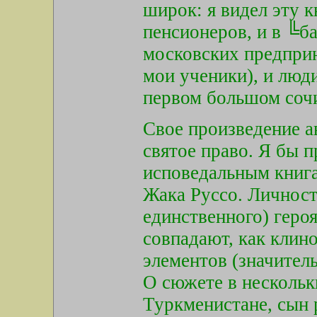
широк: я видел эту к
пенсионеров, и в ╚
московских предприн
мои ученики), и люди
первом большом сочи
Свое произведение а
святое право. Я бы 
исповедальным книг
Жака Руссо. Личности
единственного) геро
совпадают, как клино
элементов (значител
О сюжете в нескольк
Туркменистане, сын 