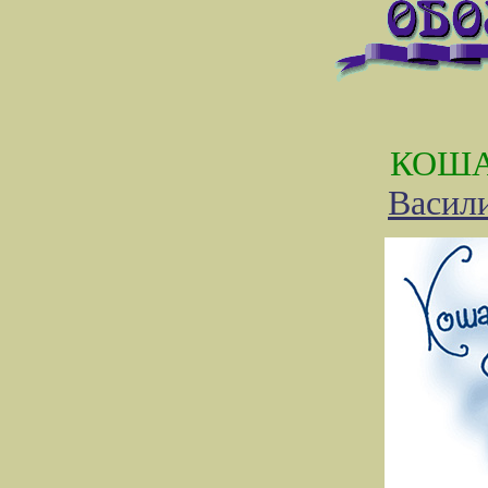
КОША
Васил