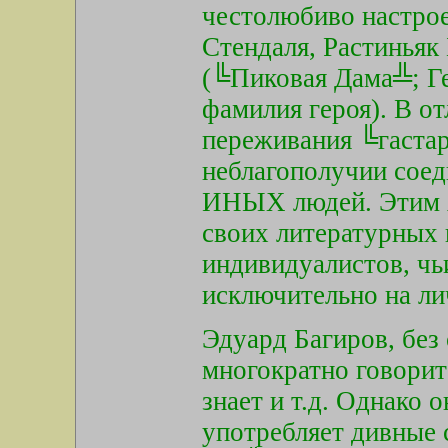
честолюбиво настро
Стендаля, Растиньяк
(╚Пиковая Дама╩; Ге
фамилия героя). В о
переживания ╚гаста
неблагополучии сое
ИНЫХ людей. Этим А
своих литературных
индивидуалистов, ч
исключительно на ли
Эдуард Багиров, без
многократно говорит 
знает и т.д. Однако 
употребляет дивные