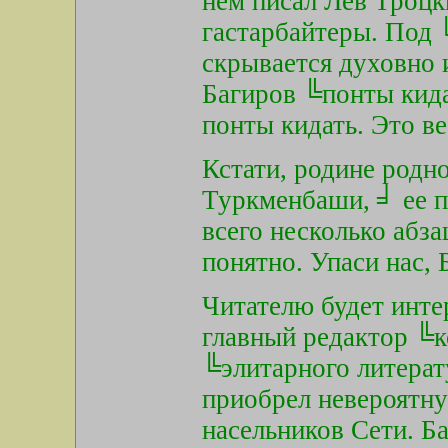
нем писал Лев Троцк
гастарбайтеры. Под
скрывается духовно 
Багиров ╚понты кида
понты кидать. Это в
Кстати, родине родн
Туркменбаши, ╛ ее п
всего несколько абза
понятно. Упаси нас,
Читателю будет инте
главный редактор ╚к
╚элитарного литера
приобрел невероятну
насельников Сети. Ба