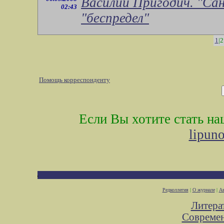
Василий Пригодич. "Сан
02:43
"беспредел"
1
|2
Помощь корреспонденту
Если Вы хотите стать н
lipun
Редколлегия
|
О журнале
|
Ав
Литера
Современ