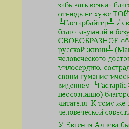
забывать всякие бла
отнюдь не хуже ТОЙ,
╚Гастарбайтер╩ √ с
благоразумной и без
СВОЕОБРАЗНОЕ обли
русской жизни╩ (Мак
человеческого досто
милосердию, состра
своим гуманистичес
видением ╚Гастарбай
неосознанно) благор
читателя. К тому же 
человеческой совест
У Евгения Алиева бы