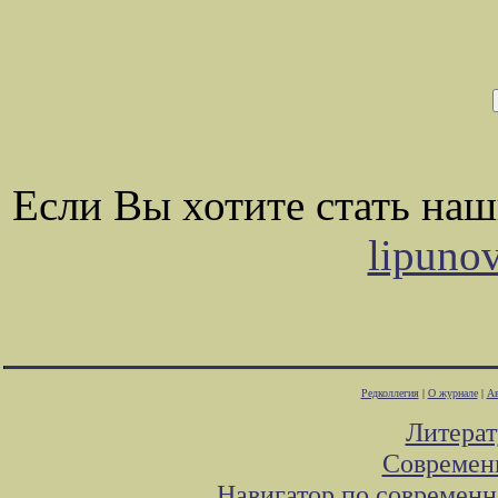
Если Вы хотите стать на
lipuno
Редколлегия
|
О журнале
|
Ав
Литера
Современ
Навигатор по современн