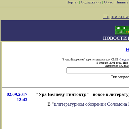
Портал
|
Содержание
|
О нас
|
Пишите
Подписатьс
НОВОСТИ 
Н
"Русский переплет" зарегистрирован как СМИ.
Свидет
5 февраля 2001 года. При
материалов ссылка н
Тип запро
02.09.2017
"Ура Беляеву-Гинтовту." - новое в литера
12:43
В "
цлитературном обозрении Соломона