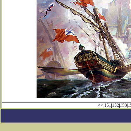
<<
151
|
152
|
153
|
1