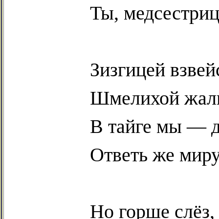
Ты,
медсестриц
Зизгицей
взвей
Шмелихой
жаль
В тайге мы — д
Ответь же мир
Но горше слёз,