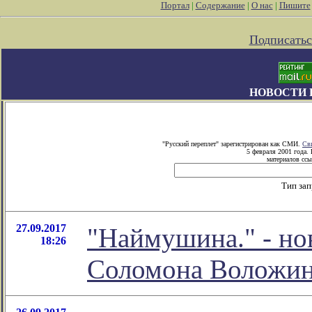
Портал
|
Содержание
|
О нас
|
Пишите
Подписатьс
НОВОСТИ 
"Русский переплет" зарегистрирован как СМИ.
Св
5 февраля 2001 года.
материалов ссы
Тип за
27.09.2017
"Наймушина." - но
18:26
Соломона Воложи