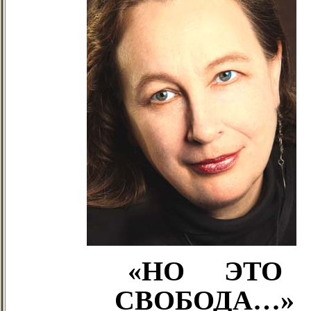
«НО
ЭТО
СВОБОДА…»