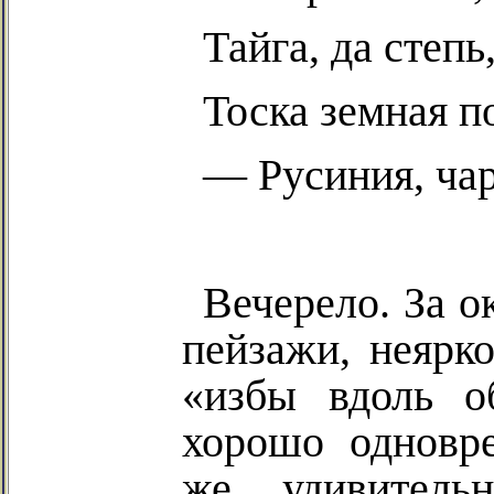
Тайга, да степ
Тоска земная п
—
Русиния
, ч
Вечерело. За 
пейзажи, неярк
«избы вдоль о
хорошо одновре
же удивитель