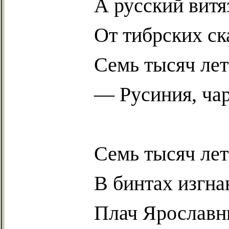
А русский витя
От
тибрских
ск
Семь тысяч лет
—
Русиния
, ч
Семь тысяч ле
В бинтах изгна
Плач Ярославн