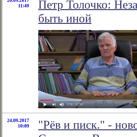
26.09.2017
Петр Толочко: Нез
11:49
быть иной
24.09.2017
"Рёв и писк." - но
10:09