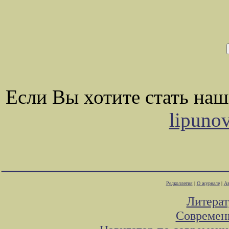
Если Вы хотите стать на
lipuno
Редколлегия
|
О журнале
|
Ав
Литера
Современ