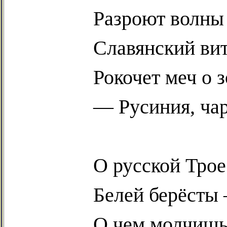
Разроют волны 
Славянский вит
Рокочет меч о 
—
Русиния
, ч
О русской Трое
Белей берёсты 
О чем молчишь