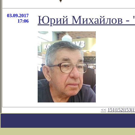
03.09.2017
Юрий Михайлов - 
17:06
<<
151
|
152
|
153
|
1