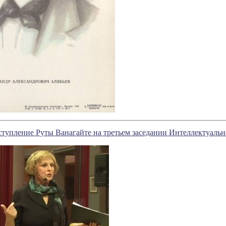
упление Руты Ванагайте на третьем заседании Интеллектуальн