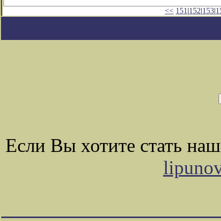
<<
151
|
152
|
153
|
1
Если Вы хотите стать на
lipuno