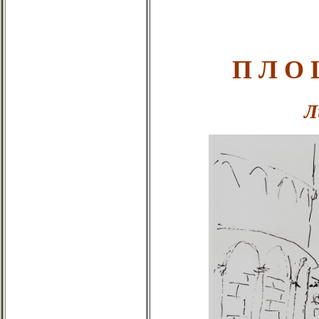
П Л О
Л