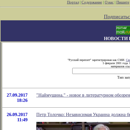
Портал
|
Содержание
|
О нас
|
Пишите
Подписатьс
НОВОСТИ 
"Русский переплет" зарегистрирован как СМИ.
Сви
5 февраля 2001 года.
материалов ссыл
Тип зап
27.09.2017
"Наймушина." - новое в литературном обозр
18:26
26.09.2017
Петр Толочко: Независимая Украина должна б
11:49