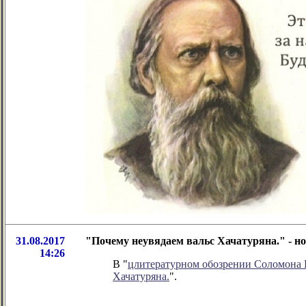
31.08.2017
"Почему неувядаем вальс Хачатуряна." - н
14:26
В "
цлитературном обозрении Соломона
Хачатуряна.
".