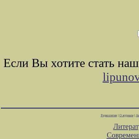
Если Вы хотите стать на
lipuno
Редколлегия
|
О журнале
|
Ав
Литера
Современ