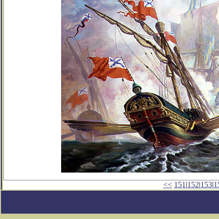
<<
151
|
152
|
153
|
1