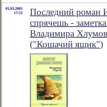
01.03.2001
Последний роман И
17:51
спрячешь - заметк
Владимира Хлумов
("Кошачий ящик")