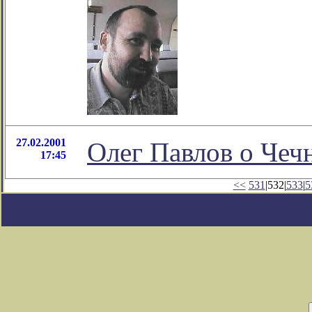
27.02.2001
Олег Павлов о Чеч
17:45
<<
531
|532|
533
|
5