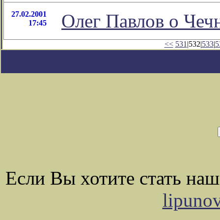
27.02.2001
Олег Павлов о Чеч
17:45
<<
531
|532|
533
|
5
Если Вы хотите стать на
lipuno