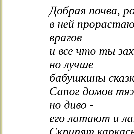
Добрая почва, р
в ней прораста
врагов
и все что ты за
но лучше
бабушкины сказк
Сапог домов тя
но диво -
его латают и л
Скрипят каркасы