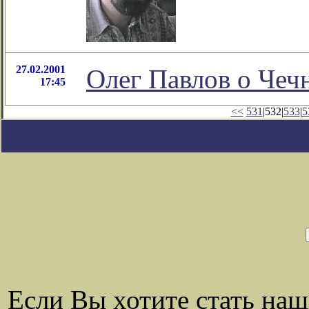
27.02.2001
Олег Павлов о Чеч
17:45
<<
531
|532|
533
|
5
Если Вы хотите стать на