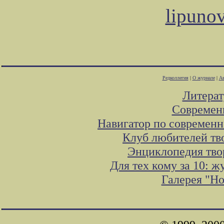
lipuno
Редколлегия
|
О журнале
|
Ав
Литера
Современ
Навигатор по современн
Клуб любителей тв
Энциклопедия тво
Для тех кому за 10: 
Галерея "Н