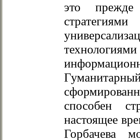
это прежде
стратеги
универсали
технологиями
информац
Гуманитар
сформирован
способен ст
настоящее вре
Горбачева м