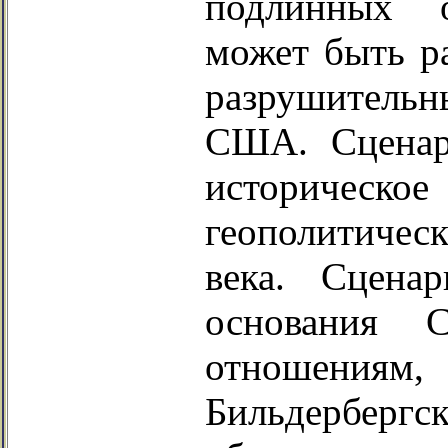
подлинных 
может быть р
разрушитель
США. Сценари
историческое
геополитиче
века. Сцена
основания 
отношениям,
Бильдербер