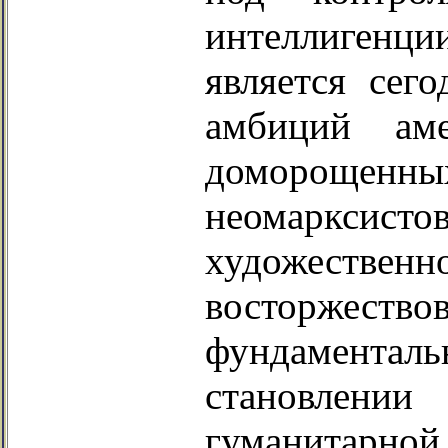
интеллигенц
является сег
амбиций аме
доморощенн
неомарксис
художествен
восторже
фундамента
становлен
гуманитарной