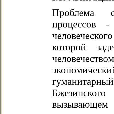
Проблема с
процессов -
человеческог
которой зад
человече
экономическ
гуманитар
Бжезинског
вызывающем