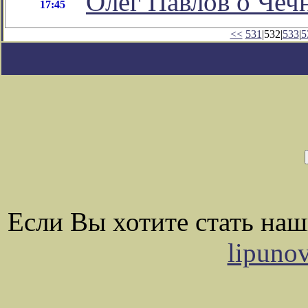
Олег Павлов о Чеч
17:45
<<
531
|532|
533
|
5
Если Вы хотите стать на
lipuno