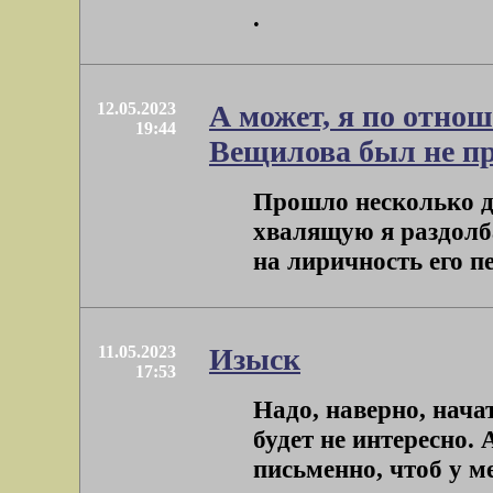
.
12.05.2023
А может, я по отно
19:44
Вещилова был не п
Прошло несколько дн
хвалящую я раздолба
на лиричность его пе
11.05.2023
Изыск
17:53
Надо, наверно, нача
будет не интересно.
письменно, чтоб у ме