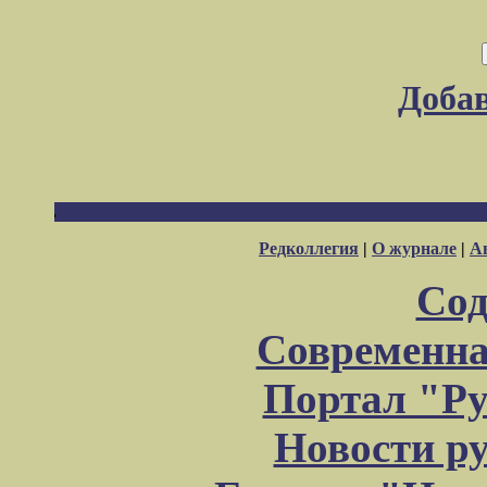
Доба
Редколлегия
|
О журнале
|
А
Сод
Современна
Портал "Ру
Новости р