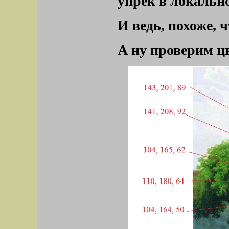
упрёк в локально
И ведь, похоже, ч
А ну проверим ц