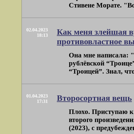
Стивене Морате. "Во
02.04.2023
Как меня злейшая в
18:13
противовластное в
Она мне написала: 
рублёвской “Троице””
“Троицей”. Знал, что
01.04.2023
Второсортная вещь
17:31
Плохо. Приступаю к 
второго произведен
(2023), с предубежде