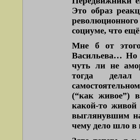
Передвижники ег
Это образ реакц
революционног
социуме, что ещё
Мне б от этого
Васильева… Но о
чуть ли не амо
тогда дела
самостоятельном
(“как живое”) 
какой-то живой 
выглянувшим на
чему дело шло в 