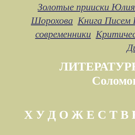
Золотые прииски Юлия
Шорохова
Книга Писем 
современники
Критичес
Д
ЛИТЕРАТУР
Соломо
Х У Д О Ж Е С Т 