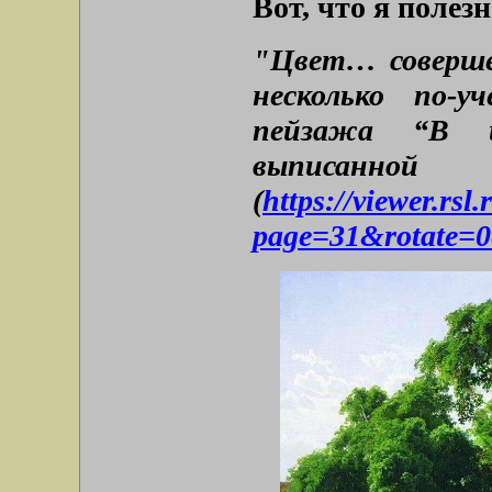
Вот, что я полезн
"Цвет… совершен
несколько по-у
пейзажа “В ц
выписанной
(
https://viewer.rs
page=31&rotate=