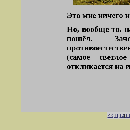
Это мне ничего н
Но, вообще-то, 
пошёл. – Зач
противоестеств
(самое светло
откликается на 
<<
11
|
12
|
13