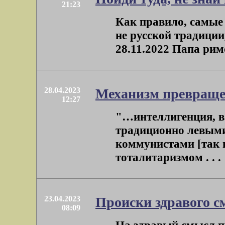
21:23
Как правило, самые ж
не русской традиции
28.11.2022 Папа римс
28.04.2023
Механизм превращен
12:27
"…интеллигенция, в 
традиционно левыми
коммунистами [так 
тоталитаризмом . . .
23.04.2023
Происки здравого 
08:09