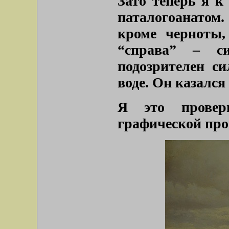
Зато теперь я к
паталогоанатом
кроме черноты,
“справа” – с
подозрителен с
воде. Он казалс
Я это провер
графической про