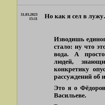
31.03.2023
Но как я сел в луж
15:11
Изводишь единог
стало: ну что эт
вода. А прост
людей, знающ
конкретику опу
рассуждений об и
Это я о Фёдоров
Васильеве.