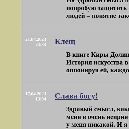
На здравый смысл пр
попробую защитить 
людей – понятие тако
21.04.2023
Клещ
23:33
В книге Киры Долин
История искусства в 
оппонируя ей, каждой
17.04.2023
Слава богу!
13:04
Здравый смысл, как
меня в очень неприя
у меня никакой. И я 