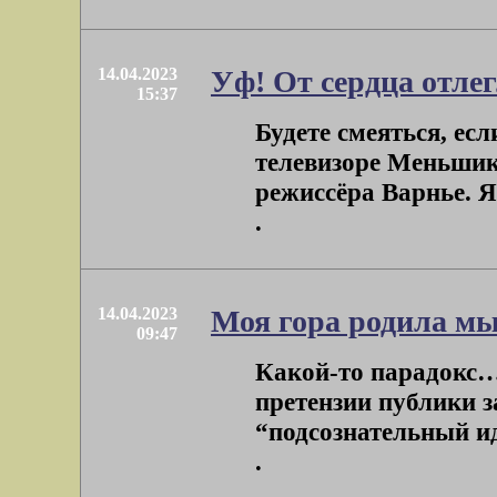
14.04.2023
Уф! От сердца отле
15:37
Будете смеяться, ес
телевизоре Меньшик
режиссёра Варнье. Я 
.
14.04.2023
Моя гора родила м
09:47
Какой-то парадокс…
претензии публики з
“подсознательный ид
.