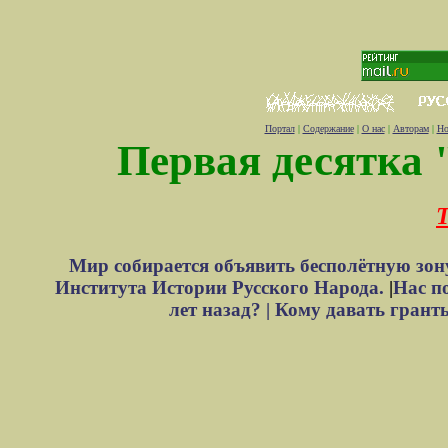
Портал
|
Содержание
|
О нас
|
Авторам
|
Но
Первая десятка 
Т
Мир собирается объявить бесполётную зон
Института Истории Русского Народа.
|
Нас п
лет назад? |
Кому давать грант