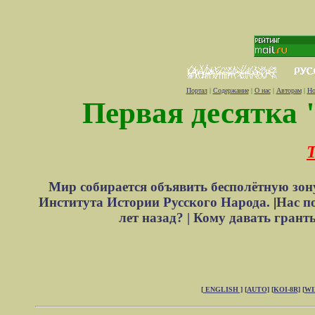
Портал
|
Содержание
|
О нас
|
Авторам
|
Но
Первая десятка 
Т
Мир собирается объявить бесполётную зон
Института Истории Русского Народа.
|
Нас п
лет назад? |
Кому давать грант
[ ENGLISH ]
[AUTO]
[KOI-8R]
[W