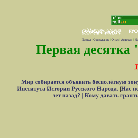
Портал
|
Содержание
|
О нас
|
Авторам
|
Но
Первая десятка 
Т
Мир собирается объявить бесполётную зон
Института Истории Русского Народа.
|
Нас п
лет назад? |
Кому давать грант