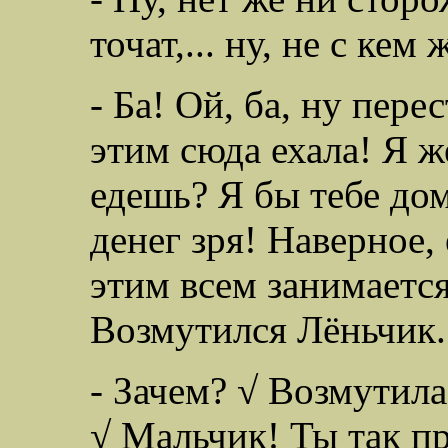
точат,... ну, не с кем
- Ба! Ой, ба, ну пере
этим сюда ехала! Я ж
едешь? Я бы тебе дом
денег зря! Наверное, 
этим всем занимается
Возмутился Лёньчик.
- Зачем? √ Возмутила
√ Мальчик! Ты так п