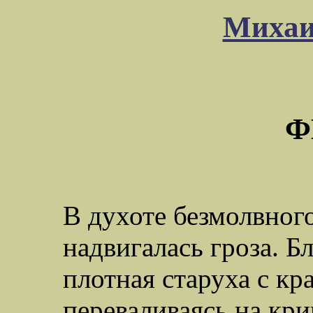
Михаи
Ф
В духоте безмолвног
надвигалась гроза. Б
плотная старуха с кр
переваливаясь на кри