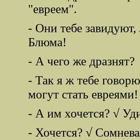
"евреем".
- Они тебе завидуют,
Блюма!
- А чего же дразнят?
- Так я ж тебе говорю
могут стать евреями!
- А им хочется? √ У
- Хочется? √ Сомнев