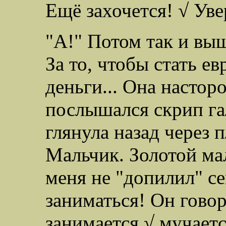
Ещё захочется! √ Уве
"А!" Потом так и выш
За то, чтобы стать е
деньги... Она настор
послышался скрип га
глянула назад через 
Мальчик. Золотой мал
меня не "допилил" с
заниматься! Он говор
занимается √ мучаетс