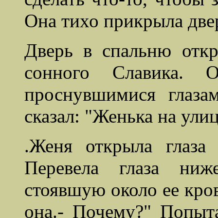
Она тихо прикрыла двер
Дверь в спальню откр
сонного
Славика
. О
проснувшимися глаза
сказал: "Женька на ули
.Женя открыла глаза
Перевела глаза ниж
стоявшую около ее кров
она.- Почему?"
П
опыт