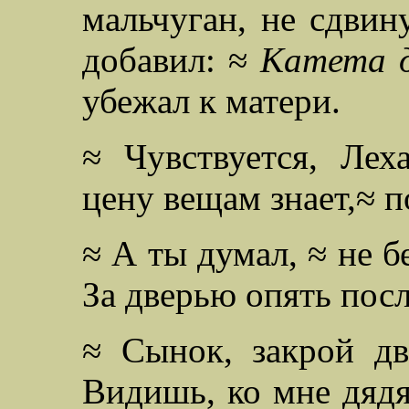
мальчуган, не сдвин
добавил: ≈
Катета 
убежал к матери.
≈ Чувствуется, Лех
цену вещам знает,≈ п
≈ А ты думал, ≈ не б
За дверью опять пос
≈ Сынок, закрой дв
Видишь, ко мне дядя