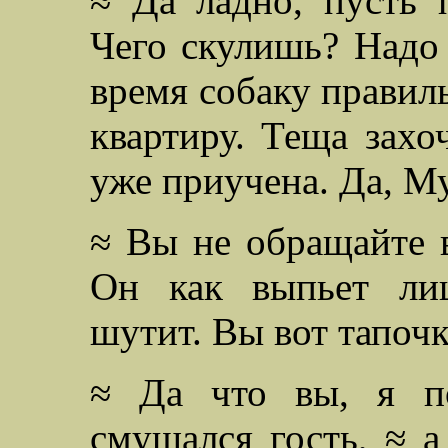
≈ Да ладно, пусть 
Чего скулишь? Надо 
время собаку правиль
квартиру. Теща захоч
уже приучена. Да, М
≈ Вы не обращайте в
Он как выпьет лиш
шутит. Вы вот тапочк
≈ Да что вы, я п
смущался гость, ≈ 