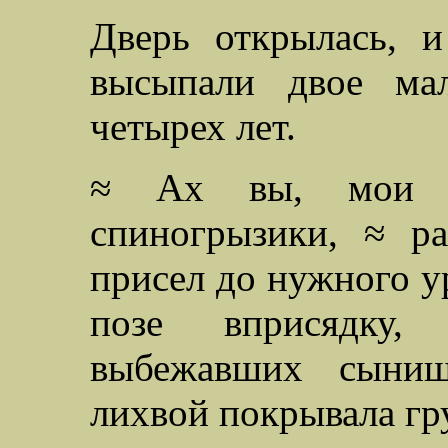
Дверь открылась, 
высыпали двое ма
четырех лет.
≈ Ах вы, мои з
спиногрызики, ≈ р
присел до нужного ур
позе вприсядку,
выбежавших сыниш
лихвой покрывала гр