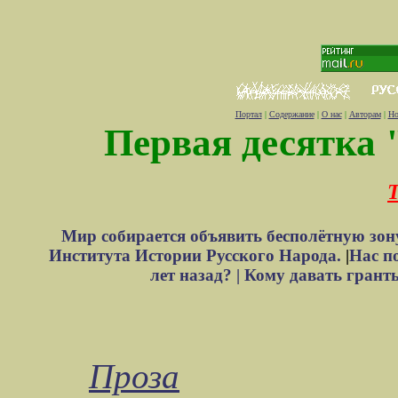
Портал
|
Содержание
|
О нас
|
Авторам
|
Но
Первая десятка 
Т
Мир собирается объявить бесполётную зон
Института Истории Русского Народа.
|
Нас п
лет назад? |
Кому давать грант
Проза