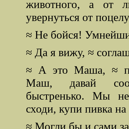
животного, а от л
увернуться от поцелу
≈ Не бойся! Умнейший
≈ Да я вижу, ≈ согла
≈ А это Маша, ≈ п
Маш, давай соо
быстренько. Мы н
сходи, купи пивка на
≈ Могли бы и сами за