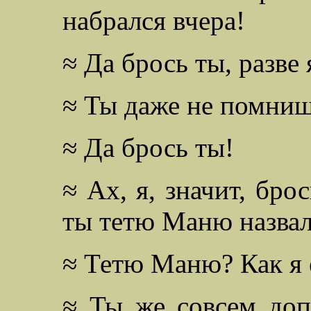
набрался вчера!
≈ Да брось ты, разве 
≈ Ты даже не помниш
≈ Да брось ты!
≈ Ах, я, значит, бро
ты тетю Маню назва
≈ Тетю Маню? Как я 
≈ Ты же совсем доп