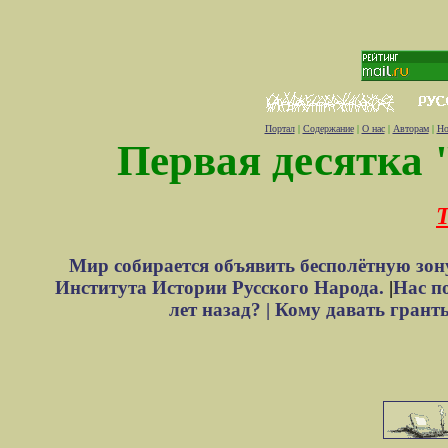
Портал
|
Содержание
|
О нас
|
Авторам
|
Но
Первая десятка 
Т
Мир собирается объявить бесполётную зон
Института Истории Русского Народа.
|
Нас п
лет назад? |
Кому давать грант