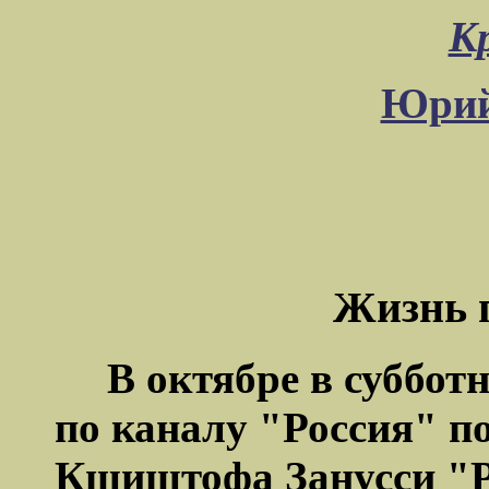
К
Юрий
Жизнь 
В октябре в суббот
по каналу "Россия" п
Кшиштофа
Занусси
"