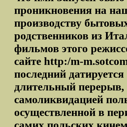
проникновения на на
производству бытовых
родственников из Ита
фильмов этого режисс
сайте
http
:/
m
-
m
.
sotco
последний
датируется 
длительный перерыв, 
самоликвидацией пол
осуществленной в пер
самих польских кинем