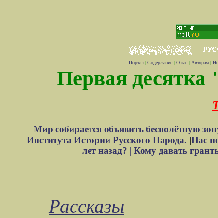
Портал
|
Содержание
|
О нас
|
Авторам
|
Но
Первая десятка 
Т
Мир собирается объявить бесполётную зон
Института Истории Русского Народа.
|
Нас п
лет назад? |
Кому давать грант
Рассказы