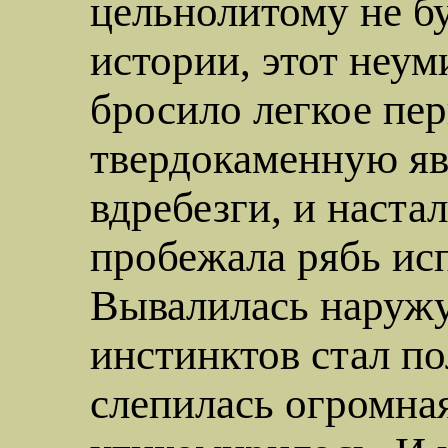
цельнолитому не бу
истории, этот неу
бросило легкое пе
твердокаменную явн
вдребезги, и настал
пробежала рябь исп
Вывалилась наружу
инстинктов стал п
слепилась огромная