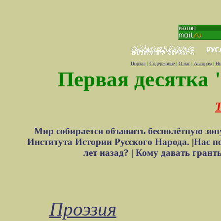
Портал
|
Содержание
|
О нас
|
Авторам
|
Но
Первая десятка 
Т
Мир собирается объявить бесполётную зон
Института Истории Русского Народа.
|
Нас п
лет назад? |
Кому давать грант
Проэзия