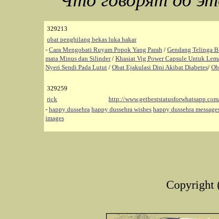
329213
obat penghilang bekas luka bakar
-
Cara Mengobati Ruyam Popok Yang Parah
/
Gendang Telinga B
mata Minus dan Silinder
/
Khasiat Vig Power Capsule Untuk Lem
Nyeri Sendi Pada Lutut
/
Obat Ejakulasi Dini Akibat Diabetes
/
Ob
329259
rick
http://www.getbeststatusforwhatsapp.co
-
happy dussehra
happy dussehra wishes
happy dussehra messages
images
Copyright 