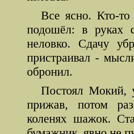
Все ясно. Кто-то
подошёл: в руках 
неловко. Сдачу убр
пристраивал - мысл
обронил.
Постоял
Мокий
,
прижав, потом раз
коленях шажок. Ст
бумажник, явно не п