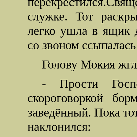
перекрестился.Свящ
служке. Тот раскр
легко ушла в ящик 
со звоном ссыпалась
Голову
Мокия
жгл
- Прости Госп
скороговоркой бор
заведённый. Пока то
наклонился: