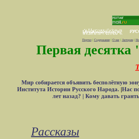
Портал
|
Содержание
|
О нас
|
Авторам
|
Но
Первая десятка 
Т
Мир собирается объявить бесполётную зон
Института Истории Русского Народа.
|
Нас п
лет назад? |
Кому давать грант
Рассказы