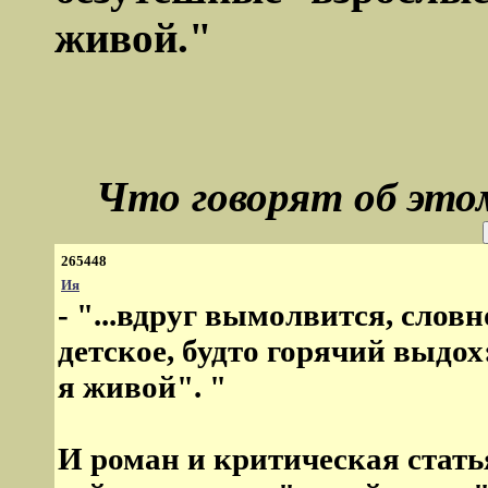
живой."
Что говорят об это
265448
Ия
- "...вдруг вымолвится, слов
детское, будто горячий выдох
я живой". "
И роман и критическая стать