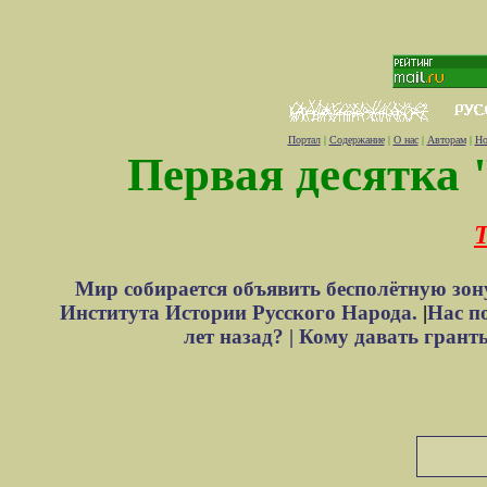
Портал
|
Содержание
|
О нас
|
Авторам
|
Но
Первая десятка 
Т
Мир собирается объявить бесполётную зон
Института Истории Русского Народа.
|
Нас п
лет назад? |
Кому давать грант