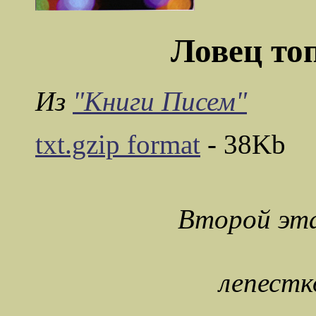
Ловец то
Из
"Книги Писем"
txt.gzip format
- 38Kb
Второй эта
лепестк