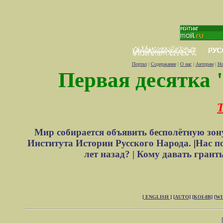
Портал
|
Содержание
|
О нас
|
Авторам
|
Но
Первая десятка 
Т
Мир собирается объявить бесполётную зон
Института Истории Русского Народа.
|
Нас п
лет назад? |
Кому давать грант
[ ENGLISH ]
[AUTO]
[KOI-8R]
[W