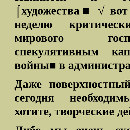
⌠художества■ √ вот
неделю критическ
мирового госп
спекулятивным ка
войны■ в администр
Даже поверхностный
сегодня необходим
хотите, творческие де