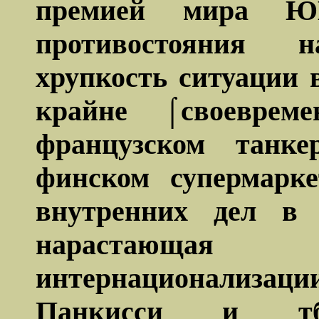
премией мира ЮН
противостояния 
хрупкость ситуации 
крайне ⌠своевр
французском танк
финском супермарке
внутренних дел в 
нарастающа
интернационализац
Панкисси и тби