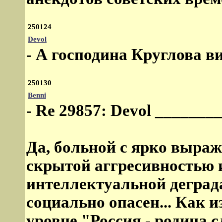
250124
Devol
- А господина Круглова ви
250130
Benni
- Re 29857: Devol ______
Да, больной с ярко выра
скрытой аггресивностью
интеллектуальной деград
социально опасен... Как и
уровне "Россия - родина с