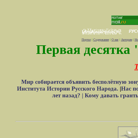
Портал
|
Содержание
|
О нас
|
Авторам
|
Но
Первая десятка 
Т
Мир собирается объявить бесполётную зон
Института Истории Русского Народа.
|
Нас п
лет назад? |
Кому давать грант