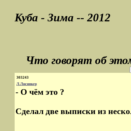
Куба - Зима -- 2012
Что говорят об это
303243
Л.Лисинкер
- О чём это ?
Сделал две выписки из несколь
--