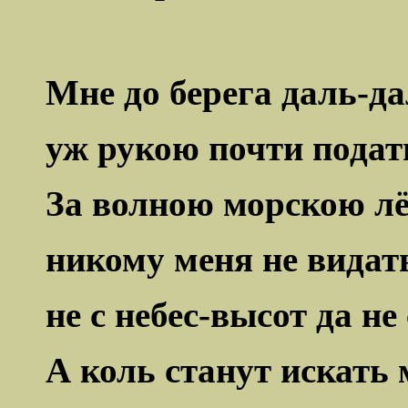
Мне до берега даль-д
уж рукою почти
подат
За волною морскою л
никому меня не видат
не с небес-высот да не 
А коль станут искать 