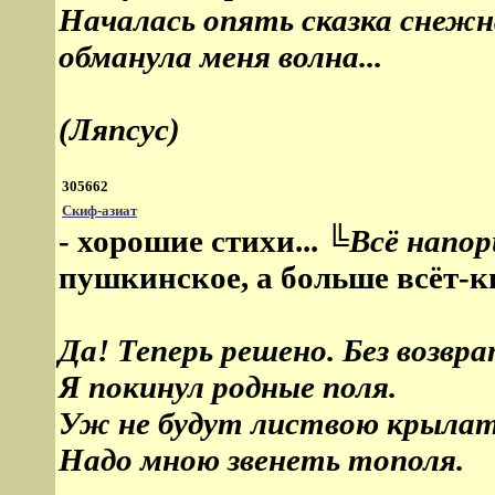
Началась опять сказка снежн
обманула меня волна...
(Ляпсус)
305662
Скиф-азиат
- хорошие стихи...
╚Всё напо
пушкинское, а больше всёт-ки
Да! Теперь решено. Без возвр
Я покинул родные поля.
Уж не будут листвою крыла
Надо мною звенеть тополя.