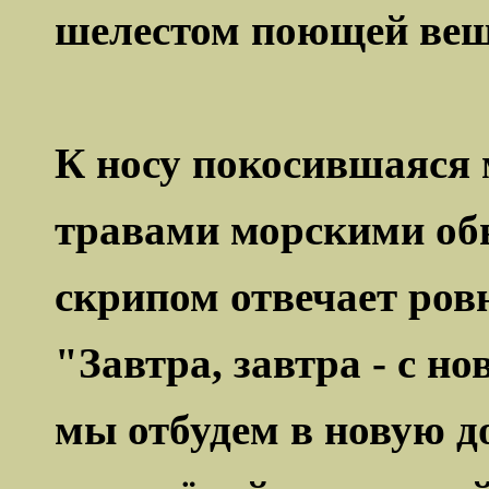
шелестом поющей вещ
К носу покосившаяся 
травами морскими об
скрипом отвечает ров
"Завтра, завтра - с но
мы отбудем в новую д