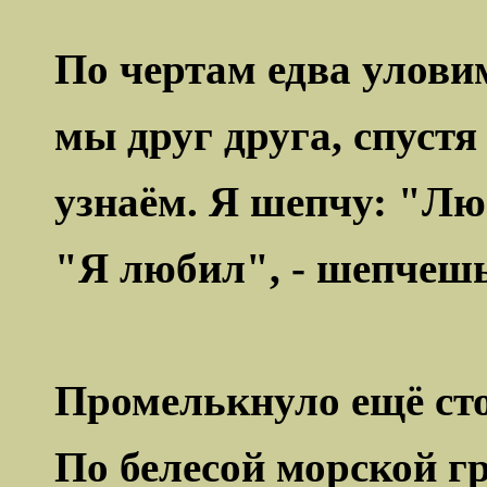
По чертам едва улов
мы друг друга, спустя 
узнаём. Я шепчу: "Л
"Я любил", - шепчешь
Промелькнуло ещё сто
По белесой морской гр