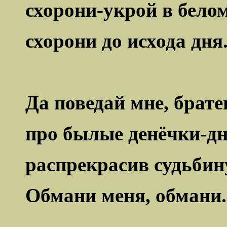
схорони-укрой в белом
схорони до исхода дня
Да поведай мне, брат
про былые денёчки-дн
распрекрасив судьбин
Обмани меня, обмани.