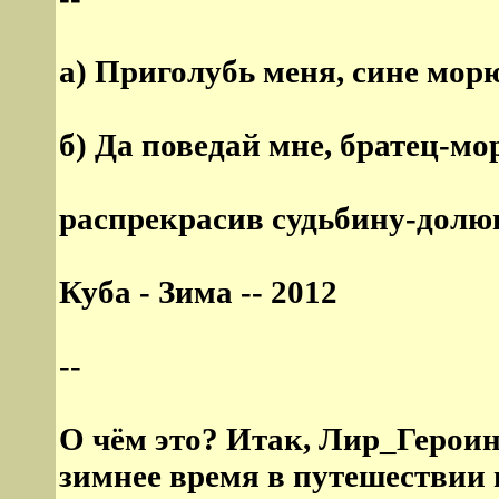
а) Приголубь меня, сине морю
б) Да поведай мне, братец-м
распрекрасив судьбину-долюш
Куба - Зима -- 2012
--
О чём это? Итак, Лир_Героин
зимнее время в путешествии