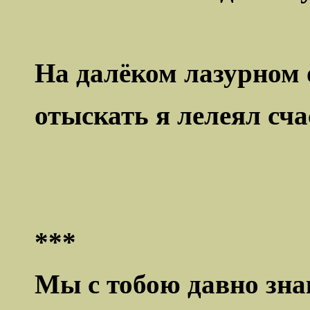
На далёком лазурном 
отыскать я лелеял счас
***
Мы с тобою давно зна