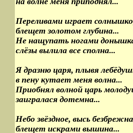
на волне меня приподнял...
Переливами играет солнышко
блещет золотом глубина...
Не нащупать ногами донышк
слёзы вылила все сполна...
Я дразню царя, плывя лебёдуш
в пену кутает меня волна...
Приобнял волной царь молоду
заигралася дотемна...
Небо звёздное, высь безбрежна
блещет искрами вышина...