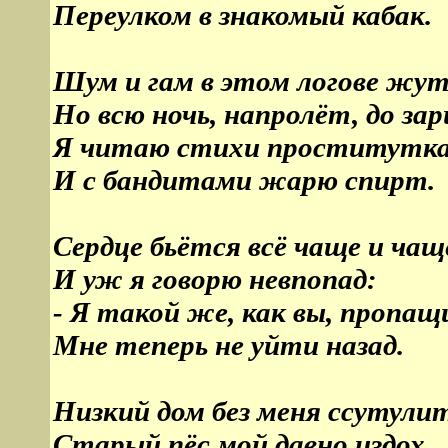
Переулком в знакомый кабак.
Шум и гам в этом логове жут
Но всю ночь, напролёт, до зар
Я читаю стихи проститутк
И с бандитами жарю спирт.
Сердце бьётся всё чаще и чащ
И уж я говорю невпопад:
- Я такой же, как вы, пропащ
Мне теперь не уйти назад.
Низкий дом без меня ссутулит
Старый пёс мой давно издох.