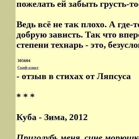
пожелать ей забыть грусть-то
Ведь всё не так плохо. А где-
добрую зависть. Так что вперё
степени технарь - это, безусл
305604
Скиф-азиат
-
отзыв в стихах от Ляпсуса
* * *
Куба - Зима, 2012
Приголубь меня, сине морюшк