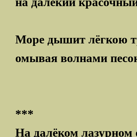
на далёкий красочный 
Море дышит лёгкою т
омывая волнами песо
***
На далёком лазурном 