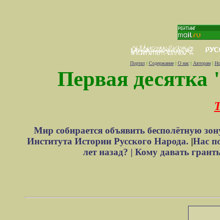
Портал
|
Содержание
|
О нас
|
Авторам
|
Но
Первая десятка 
Т
Мир собирается объявить бесполётную зон
Института Истории Русского Народа.
|
Нас п
лет назад? |
Кому давать грант