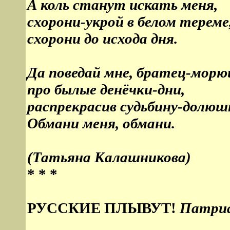
А коль станут искать меня,
схорони-укрой в белом тереме
схорони до исхода дня.
Да поведай мне, братец-морю
про былые денёчки-дни,
распрекрасив судьбину-долюш
Обмани меня, обмани.
(Татьяна Калашникова)
* * *
РУССКИЕ ПЛЫВУТ!
Патриа