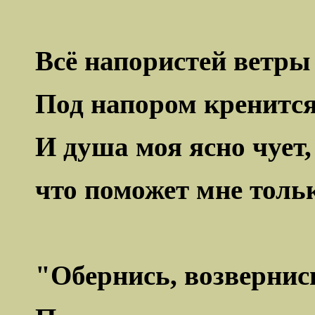
Всё напористей ветры
Под напором кренится
И душа моя ясно чует,
что поможет мне тольк
"Обернись,
возвернис