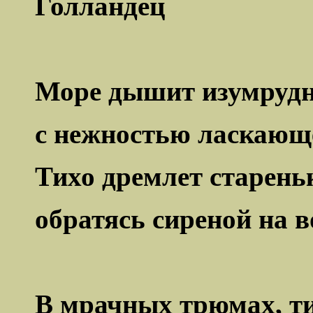
Голландец
Море дышит изумрудн
с нежностью ласкающе
Тихо дремлет старень
обратясь сиреной на в
В мрачных трюмах, т