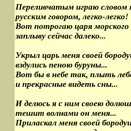
Переливчатым играю словом 
русским говором, легко-легко!
Вот потрогаю царя морского 
заплыву сейчас далеко...
Укрыл царь меня своей бород
вздулись пеною буруны...
Вот бы в небе так, плыть леб
и прекрасные видеть сны...
И делюсь я с ним своею долюш
тешит волнами он меня...
Приласкал меня своей бороду